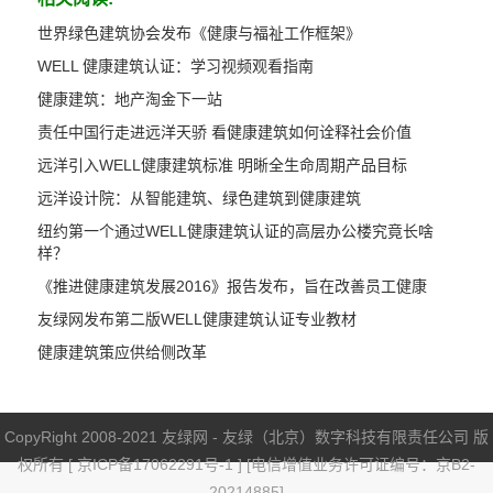
世界绿色建筑协会发布《健康与福祉工作框架》
WELL 健康建筑认证：学习视频观看指南
健康建筑：地产淘金下一站
责任中国行走进远洋天骄 看健康建筑如何诠释社会价值
远洋引入WELL健康建筑标准 明晰全生命周期产品目标
远洋设计院：从智能建筑、绿色建筑到健康建筑
纽约第一个通过WELL健康建筑认证的高层办公楼究竟长啥
样？
《推进健康建筑发展2016》报告发布，旨在改善员工健康
友绿网发布第二版WELL健康建筑认证专业教材
健康建筑策应供给侧改革
CopyRight 2008-2021 友绿网 - 友绿（北京）数字科技有限责任公司 版
权所有 [
京ICP备17062291号-1
] [电信增值业务许可证编号：京B2-
20214885]