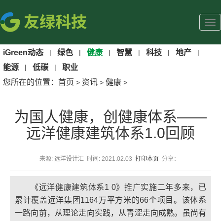
iGreen动态
|
绿色
|
健康
|
智慧
|
科技
|
地产
|
能源
|
低碳
|
职业
您所在的位置：
首页
资讯
健康
>
>
>
为国人健康，创健康体系——
远洋健康建筑体系1.0回顾
来源: 远洋设计汇 时间: 2021.02.03
打印本页
分享：
《远洋健康建筑体系1 0》推广实施二年多来，已
累计覆盖远洋集团1164万平方米的66个项目。该体系
一路向前，从理论走向实践，从青涩走向成熟。虽尚有