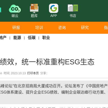
碳云
题库
APP
书店
研报
培训
咨询
研究
指
地产
|
能源
|
低碳
|
职业
G绩效，统一标准重构ESG生态
en 时间: 2023.10.13
打印本页
分享：
展高峰论坛”在北京招商局大厦成功召开。论坛发布了《中国房地
ESG体系建设、提升企业ESG绩效、编制企业碳达峰行动方案