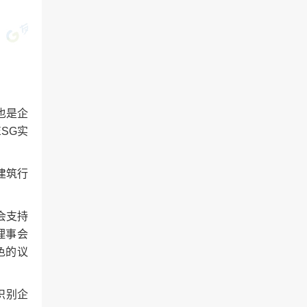
也是企
SG实
建筑行
会支持
理事会
色的议
识别企