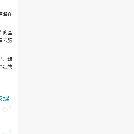
控潜在
库的基
理云服
理、绿
G绩效