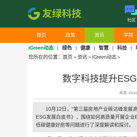
社区
首页
政策
资讯
学院
iGreen动态
|
绿色
|
健康
|
智慧
|
科技
|
您所在的位置：
首页
资讯
iGreen动态
>
>
>
数字科技提升ES
来源: iGre
10月12日，“第三届房地产业碳达峰发
ESG发展白皮书》，围绕如何高质量开展企业
低碳健康好房等问题进行了深度解读和探讨。