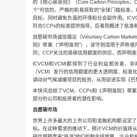
的《核心碳原则》（Core Carbon Princip
个“可信的、严格的和易获取的”全球门槛标准，
目标，同时避免负面的环境和社会副作用。IC
符合CCPs的标准提供指导，后者则概述了批准
自愿碳市场诚信倡议（Voluntary Carbon Marke
则》草案（“声明准则”），该守则适用于声称使用
同；CCP关注的是碳信用额度的供应，而声明
ICVCM和VCMI都得到了行业利益相关者
（VCM）发行的信用额度的更大透明度、标准
调动对气候减缓项目的投资，从而促进实现《巴
本快讯总结了VCM，CCPs和《声明准则》
部分的公司和投资者的潜在影响。
自愿碳市场
世界上许多最大的上市公司和金融机构都设定了
标。在这种需求的推动下，预计VCM的价值将从现
碳信用额度来“抵消”他们的剩余排放量，企业