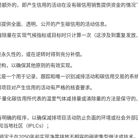
是额外的，即产生信用的活动在没有碳信用销售提供资金的情况
目提供全面、透明、公开的产生碳信用的活动信息。
清除量在实现气候指标或目标时只计算一次（这涉及到重复发放
是永久性的，或在逆转时得到充分补偿。
架构，以确保其他原则的有效实现。
这是一个用于记录、跟踪和唯一识别减排活动和碳信用交易的系
用项目对产生信用的活动有严格的核查要求。
于量化碳信用所代表的温室气体减排量或清除量的方法是保守的
有明确的程序，以确保减排项目活动防止负面的环境或社会外部
当地社区（IPLCs）；
锁定于在2050年前实现净零排放不相容的碳密集型做法或技术