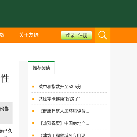
数
关于友绿
登录
注册
推荐阅读
要性
碳中和指数升至53.5分 ...
共绘零碳健康“好房子”...
了一份期
《健康建筑人居环境评价...
【热烈祝贺】中国房地产...
份期待已久
《建筑工程领域AI应用现...