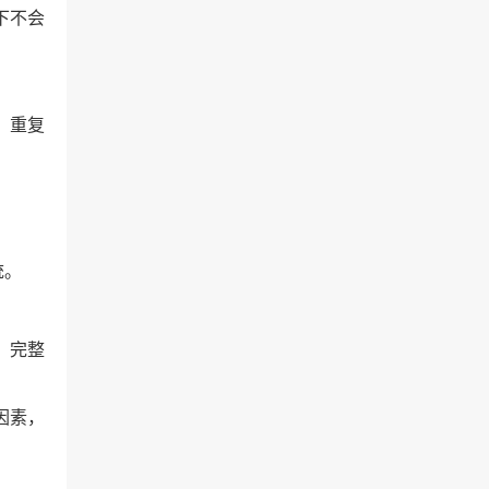
下不会
、重复
统。
、完整
因素，
。