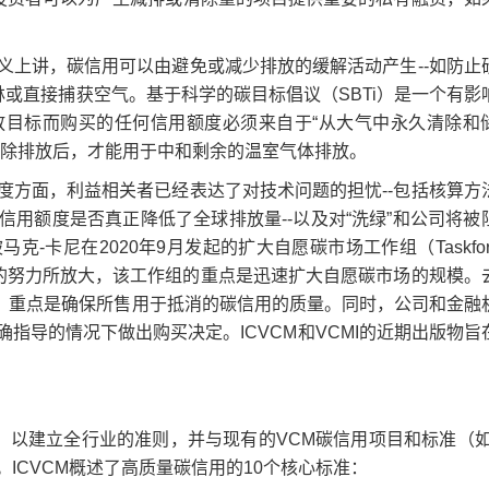
义上讲，碳信用可以由避免或减少排放的缓解活动产生--如防止
林或直接捕获空气。基于科学的碳目标倡议（SBTi）是一个有影
放目标而购买的任何信用额度必须来自于“从大气中永久清除和
消除排放后，才能用于中和剩余的温室气体排放。
度方面，利益相关者已经表达了对技术问题的担忧--包括核算方
用额度是否真正降低了全球排放量--以及对“洗绿”和公司将被
卡尼在2020年9月发起的扩大自愿碳市场工作组（Taskforce
kets，TSVCM）的努力所放大，该工作组的重点是迅速扩大自愿碳市场的规模
CM，重点是确保所售用于抵消的碳信用的质量。同时，公司和金融
指导的情况下做出购买决定。ICVCM和VCMI的近期出版物旨
以建立全行业的准则，并与现有的VCM碳信用项目和标准（如Ve
ICVCM概述了高质量碳信用的10个核心标准：