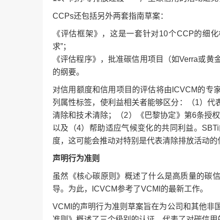
CCPs还包括另外两套指南草案：
《评估框架》，这是一套针对10个CCP的细
求”；
《评估程序》，批准碳信用项目（如Verra或黄
的纲要。
对信用额度和信用项目的评估将由ICVCM的
列属性标签，使利益相关者能够区分：（1）代
清除和技术清除；（2）《巴黎协定》第6条授权
以及（4）帮助适应气候变化的共同利益。SB
度，这可能会推动对特别是代表清除排放活动的
声明行为准则
虽然《核心碳原则》概述了什么是高质量的碳
导。为此，ICVCM参考了VCMI的最新工作。
VCMI的声明行为准则草案旨在为公司和其他
准则》概述了三个级别的认证，代表了对碳信用