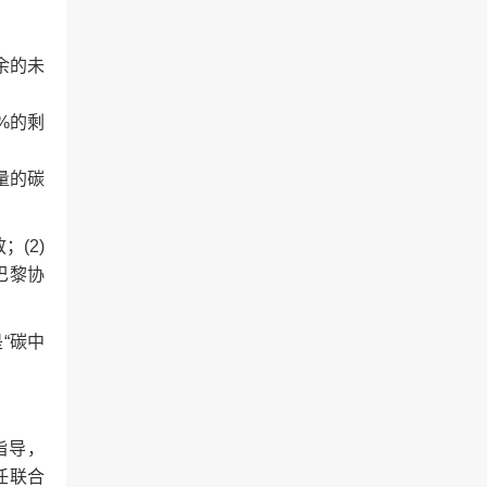
余的未
%的剩
量的碳
(2)
巴黎协
“碳中
指导，
担任联合