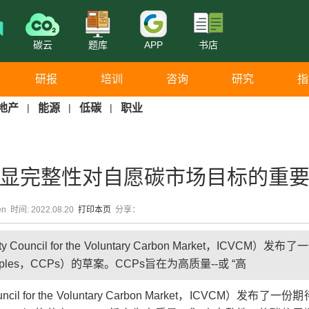
碳云
题库
APP
书店
研报
培训
咨询
研究
指
地产
|
能源
|
低碳
|
职业
显完整性对自愿碳市场目标的重
en 时间: 2022.08.20
打印本页
分享：
ncil for the Voluntary Carbon Market，ICVCM）发布
ciples，CCPs）的草案。CCPs旨在为高质量--或 “高
l for the Voluntary Carbon Market，ICVCM）发布了一