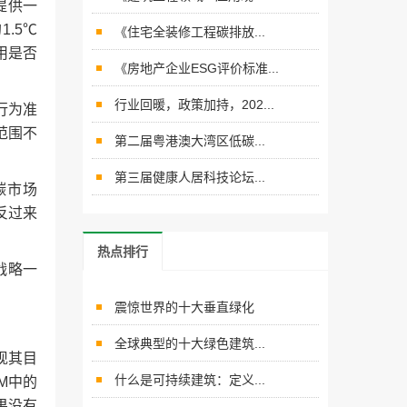
用提供一
.5℃
《住宅全装修工程碳排放...
用是否
《房地产企业ESG评价标准...
行业回暖，政策加持，202...
明行为准
范围不
第二届粤港澳大湾区低碳...
第三届健康人居科技论坛...
碳市场
反过来
热点排行
战略一
震惊世界的十大垂直绿化
全球典型的十大绿色建筑...
现其目
什么是可持续建筑：定义...
M中的
果没有