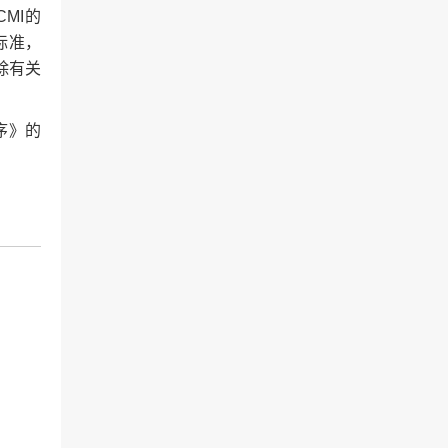
MI的
标准，
除有关
序》的