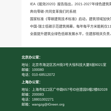
IEA《能效2020》报告指出，2021-2027年绿色
奔向零碳-共同变革我们的系统
国家标准《零碳建筑技术标准》启动，建筑领域加快
中国-瑞士低碳示范建筑揭幕，每年每平方米能耗仅1
全面提升建筑业绿色低碳发展水平，住建部相关负责
北京办公室：
地址：北京市海淀区苏州街3号大恒科技大厦8层8021室
邮编：100080
电话：010-68512072
上海办公室：
地址：上海市虹口区广中路657号ID创意园5幢2楼B2028
邮编：200083
电话：18801002271
邮箱：wangzg@iGreen.org