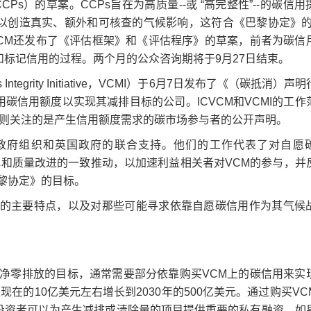
les，CCPs）的草案。CCPs旨在为高质量--或 “高完整性”--的碳信
以创造真实、额外和可核查的气候影响，这符合《巴黎协定》的1
VCM还发布了《评估框架》和《评估程序》的草案，前者为碳信
和标记信用的过程。两个月的公众咨询期将于9月27日结束。
ts Integrity Initiative，VCMI）于6月7日发布了《（碳抵消）声
碳信用额度以实现其减排目标的公司。ICVCM和VCMI的工作
准则关注的是产生信用额度需求的碳市场参与者的公开声明。
、非政府组织和英国政府的联合支持。他们的工作代表了对自愿
化和质量改进的一致推动，以加速利益相关者对VCM的参与，并
黎协定》的目标。
草案的主要特点，以及对那些可能寻求依靠自愿碳信用作为其气候
净零排放的目标，通常需要部分依靠购买VCM上的碳信用来实
在的10亿美元左右增长到2030年的500亿美元。通过购买VC
和投资者可以为产生减排或清除量的项目提供重要的私有融资，如