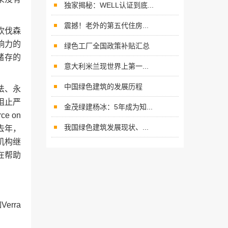
独家揭秘：WELL认证到底...
震撼！老外的第五代住房...
砍伐森
响力的
绿色工厂全国政策补贴汇总
储存的
意大利米兰现世界上第一...
中国绿色建筑的发展历程
法、永
阻止严
金茂绿建杨冰：5年成为知...
 on
我国绿色建筑发展现状、...
。去年，
机构继
在帮助
rra