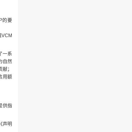
P的要
VCM
了一系
为自然
贡献；
信用额
提供指
《声明