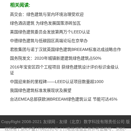
相关阅读:
高交会：绿色建筑与室内环境治理受欢迎
绿色酒店建筑 为绿色发展国策添砖加瓦
美国绿色建筑委员会发放第两万个LEED认证
中德绿色建筑与低碳园区高端论坛在京举办
君胜集团与诺丁汉就英国绿色建筑BREEAM标准达成战略合作
国务院发文：2020年城镇新建建筑绿色建筑占50%
2016年宝安区四个工程项目 获绿色建筑设计评价标识金级认
证
中国迎来新的里程碑——LEED认证项目数量超1000
我国绿色建筑标准发展现状及展望
台达EMEA总部获欧洲BREEAM绿色建筑认证 节能可达45%
CopyRight 2008-2021 友绿网 - 友绿（北京）数字科技有限责任公司 版
权所有 [
京ICP备17062291号-1
] [电信增值业务许可证编号：京B2-