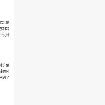
建筑能
的制冷
目设计
材价值
㎡循环
得到了