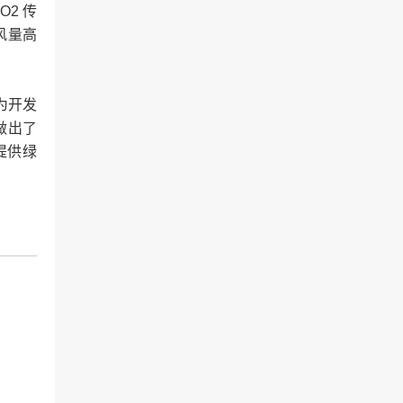
2 传
风量高
为开发
做出了
提供绿