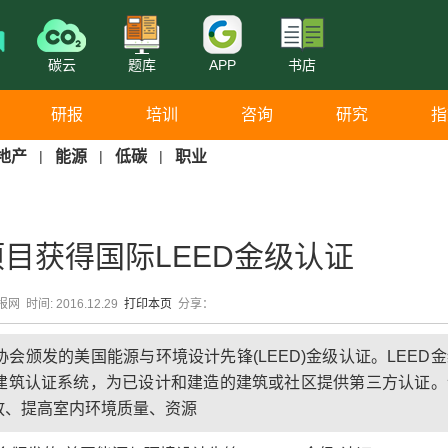
碳云
题库
APP
书店
研报
培训
咨询
研究
指
地产
|
能源
|
低碳
|
职业
目获得国际LEED金级认证
网 时间: 2016.12.29
打印本页
分享：
会颁发的美国能源与环境设计先锋(LEED)金级认证。LEED
色建筑认证系统，为已设计和建造的建筑或社区提供第三方认证。
放、提高室内环境质量、资源