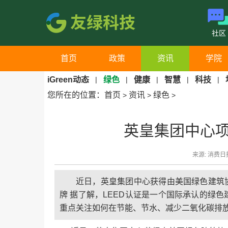
社区
首页
政策
资讯
学院
iGreen动态
|
绿色
|
健康
|
智慧
|
科技
|
您所在的位置：
首页
资讯
绿色
>
>
>
英皇集团中心项
来源: 消费日报
近日，英皇集团中心获得由美国绿色建筑协
牌 据了解，LEED认证是一个国际承认的绿
重点关注如何在节能、节水、减少二氧化碳排