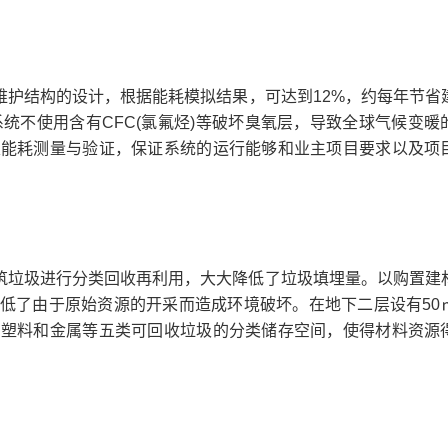
护结构的设计，根据能耗模拟结果，可达到12%，约每年节省
电系统不使用含有CFC(氯氟烃)等破坏臭氧层，导致全球气候变暖
及能耗测量与验证，保证系统的运行能够和业主项目要求以及项
筑垃圾进行分类回收再利用，大大降低了垃圾填埋量。以购置建
降低了由于原始资源的开采而造成环境破坏。在地下二层设有50
、塑料和金属等五类可回收垃圾的分类储存空间，使得材料资源