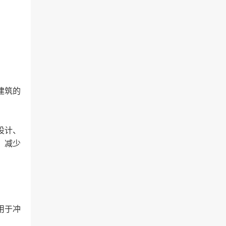
建筑的
设计、
、减少
用于冲