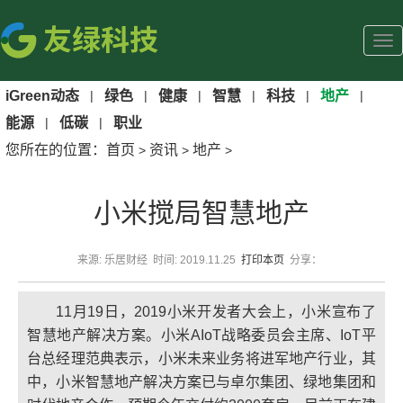
iGreen动态
|
绿色
|
健康
|
智慧
|
科技
|
地产
|
能源
|
低碳
|
职业
您所在的位置：
首页
资讯
地产
>
>
>
小米搅局智慧地产
来源: 乐居财经 时间: 2019.11.25
打印本页
分享：
11月19日，2019小米开发者大会上，小米宣布了
智慧地产解决方案。小米AIoT战略委员会主席、IoT平
台总经理范典表示，小米未来业务将进军地产行业，其
中，小米智慧地产解决方案已与卓尔集团、绿地集团和