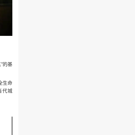
”的基
全生命
当代城