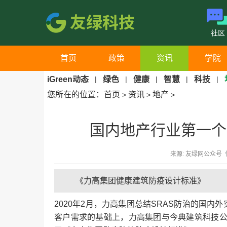
社区
首页
政策
资讯
学院
iGreen动态
|
绿色
|
健康
|
智慧
|
科技
|
您所在的位置：
首页
资讯
地产
>
>
>
国内地产行业第一个
来源: 友绿网公众号 作者
《力高集团健康建筑防疫设计标准》
2020年2月，力高集团总结SRAS防治的国内
客户需求的基础上，力高集团与今典建筑科技