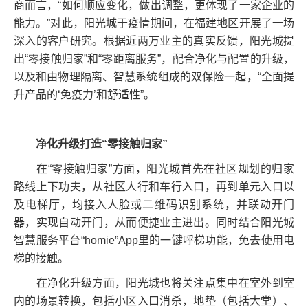
商而言，“如何顺应变化，做出调整，更体现了一家企业的
能力。”对此，阳光城于疫情期间，在福建地区开展了一场
深入的客户研究。根据近两万业主的真实反馈，阳光城提
出“零接触归家”和“零距离服务”，配合净化与配置的升级，
以及和由物理隔离、智慧系统组成的双保险一起，“全面提
升产品的‘免疫力’和舒适性”。
净化升级打造“零接触归家”
在“零接触归家”方面，阳光城首先在社区规划的归家
路线上下功夫，从社区人行和车行入口，再到单元入口以
及电梯厅，均接入人脸或二维码识别系统，并联动开门
器，实现自动开门，从而便捷业主进出。同时结合阳光城
智慧服务平台“homie”App里的一键呼梯功能，免去使用电
梯的接触。
在净化升级方面，阳光城也将关注点集中在室外到室
内的场景转换，包括小区入口消杀，地垫（包括大堂）、