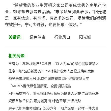
“希望我的职业生涯把这家公司变成优秀的房地产企
业，想来想去就是靠品质。”朱荣斌曾如此表示，“阳光城
是一家有信念、有情怀、有追求的公司，尽管我们的利润
在被挤压，宁可少赚钱，也要把东西做好。”
关键词:
绿色健康
行业风口
阳光城
相关阅读:
王有为：葛洲坝地产5G科技—“以人为本”的绿色健康智慧人
住宅市场“品质新常态”：“5G科技”成为人居模式焕新案例
预见未来理想人居 北京中国府塑造绿色健康智慧大宅
「ΜΟΜΛ当代绿色健康家」全民调研报告
回归品质初心，阳光城绿色智慧家为健康人居提供系统解决
规模首破千亿后 阳光城亮出“绿色智慧”产品战略
房子也能为生命赋能？沉淀六年，阳光城要干这样一件大事