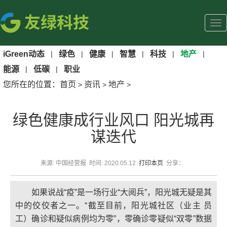
iGreen动态
|
绿色
|
健康
|
智慧
|
科技
|
地产
|
能源
|
低碳
|
职业
您所在的位置：
首页
资讯
地产
>
>
>
绿色健康成行业风口 阳光城再
谋迭代
来源: 中国经营报 时间: 2020.05.12
打印本页
分享：
如果说战“疫”是一场行业“大阅兵”，阳光城无疑是其
中的佼佼者之一。“截至目前，阳光城社区（业主 员
工）确诊和疑似病例均为零”，零确诊零疑似“双零”数据