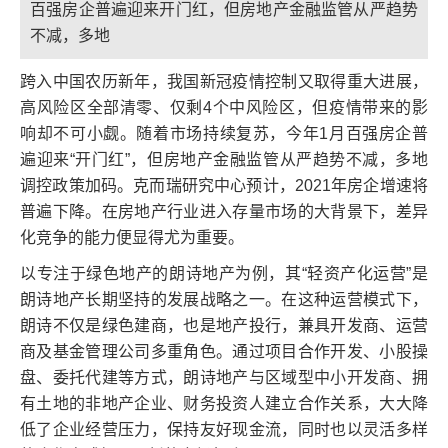
百强房企普遍迎来开门红，但房地产金融监管从严趋势
不减，多地
跨入中国农历新年，我国新冠疫情控制又取得重大进展，
高风险区全部清零、仅剩4个中风险区，但疫情带来的影
响却不可小觑。随着市场持续复苏，今年1月百强房企普
遍迎来“开门红”，但房地产金融监管从严趋势不减，多地
调控政策加码。克而瑞研究中心预计，2021年房企增速将
普遍下降。在房地产行业进入存量市场的大背景下，差异
化竞争的能力便显得尤为重要。
以专注于绿色地产的朗诗地产为例，其“轻资产化运营”是
朗诗地产长期坚持的发展战略之一。在这种运营模式下，
朗诗不仅是绿色建商，也是地产投行，兼具开发商、运营
商及基金管理公司多重角色。通过项目合作开发、小股操
盘、委托代建等方式，朗诗地产与区域型中小开发商、拥
有土地的非地产企业、财务投资人建立合作关系，大大降
低了企业经营压力，保持友好现金流，同时也以灵活多样