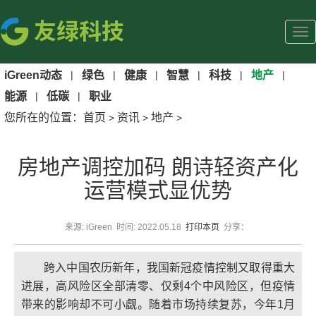
iGreen动态
|
绿色
|
健康
|
智慧
|
科技
|
地产
|
能源
|
低碳
|
职业
您所在的位置：
首页
资讯
地产
>
>
>
房地产调控加码 朗诗轻资产化
运营模式显优势
来源: iGreen 时间: 2022.05.18
打印本页
分享：
跨入中国农历新年，我国新冠疫情控制又取得重大
进展，高风险区全部清零、仅剩4个中风险区，但疫情
带来的影响却不可小觑。随着市场持续复苏，今年1月