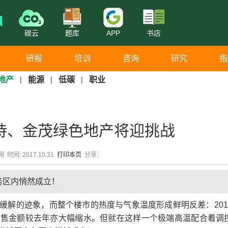
碳云
题库
APP
书店
研报
培训
咨询
研究
指
地产
|
能源
|
低碳
|
职业
诗、金茂绿色地产将迎挑战
 时间: 2017.10.31
打印本页
分享：
务区内悄然成立！
解的迹象，而整个楼市的热度与气象温度形成鲜明反差：201
销售金额较去年亦大幅缩水。但就在这样一个极端高温配合着调