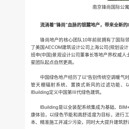
南京锋尚国际公寓，2
流淌着“锋尚”血脉的银麓地产，带来全新的IBu
锋尚地产的核心团队10年前就拥有了国际领
了美国AECOM建筑设计公司上海公司(规划设
班申(中国)景观设计公司董事长等地产界权威
星团队起点自然更高。
中国绿色地产经历了以“告别传统空调暖气时
管天棚辐射系统、置换式新风的过滤功能、
IBuilding定义中国第Ⅲ代绿色建筑。
IBuilding是以全装配系统集成为基础、B
康体验，以绿色节能和高舒适度为目标，进行
本、精准施工并减少污染，同时大大提升建筑舒