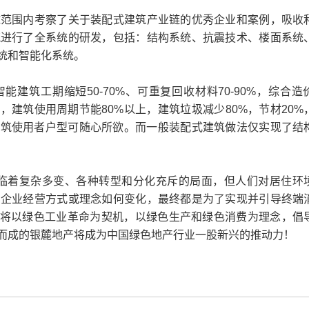
围内考察了关于装配式建筑产业链的优秀企业和案例，吸收
筑进行了全系统的研发，包括：结构系统、抗震技术、楼面系统
统和智能化系统。
智能建筑工期缩短50-70%、可重复回收材料70-90%，综合造
0%，建筑使用周期节能80%以上，建筑垃圾减少80%，节材20%
，建筑使用者户型可随心所欲。而一般装配式建筑做法仅实现了结
临着复杂多变、各种转型和分化充斥的局面，但人们对居住环
产企业经营方式或理念如何变化，最终都是为了实现并引导终端
能建筑将以绿色工业革命为契机，以绿色生产和绿色消费为理念，倡
而成的银麓地产将成为中国绿色地产行业一股新兴的推动力！