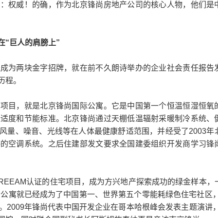
字：权威！的确，作为北京锋尚房地产公司的核心人物，他们是
“巨人的肩膀上”
为两块金字招牌，就在前不久朗诗举办的企业社会责任报告
历程。
目，就是北京锋尚国际公寓。它是中国第一个恒温恒湿恒氧
舒适度和节能标准。北京锋尚通过天棚低温辐射采暖制冷系统、
风量、噪音、光线等在人体最健康舒适范围，并经受了2003年
停的空调系统。之后住建部发文要求全国建委组织开发商学习锋
REEAM认证的住宅项目，成为方兴地产探索成功的绿金样本，
际公寓就已经成为了中国第一、世界第五个零能耗绿色住宅社区，
2009年锋尚代表中国开发企业在哥本哈根峰会发表主题演讲，2