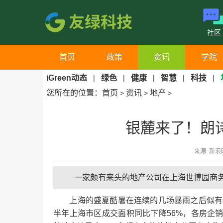
社区
首页
政策
资讯
学院
iGreen动态
|
绿色
|
健康
|
智慧
|
科技
|
您所在的位置：
首页
资讯
地产
>
>
>
银麓来了！朗
来源: 新浪网
一家颇有来头的地产公司在上海世博园商
上海的盛夏酷暑在连续的几场暴雨之后似有缓
半年上海市区成交面积同比下降56%，各房企