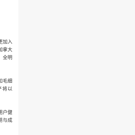
更加入
加拿大
，全明
和毛细
产将以
用户健
期与成