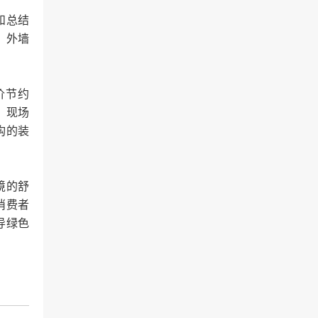
和总结
、外墙
价节约
，现场
构的装
境的舒
消费者
导绿色