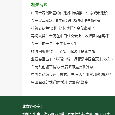
相关阅读:
中国金茂战略签约住建部 持续推进生态城市建设
金茂绿建杨冰：5年成为知名的科技创新公司
建筑界绿色“奥斯卡”长啥样？金茂拿到了
再摘大奖！金茂在中国住交会上一次捧回6座奖杯
金茂上市十年 | 十年金茂人生
唯时间鉴真“金”，金茂上市10年探索之旅
业绩会直击 | 李从瑞：城市运营是中国金茂未来核心
金茂共创城市精彩 开启城市运营新篇章
中国金茂城市运营模式出炉 三大产业实现签约落地
中国金茂总裁详解“城市运营商”战略
北京办公室：
地址：北京市海淀区苏州街3号大恒科技大厦8层8021室