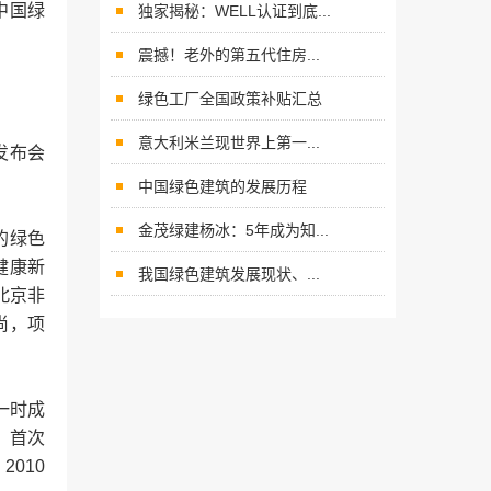
中国绿
独家揭秘：WELL认证到底...
震撼！老外的第五代住房...
绿色工厂全国政策补贴汇总
意大利米兰现世界上第一...
发布会
中国绿色建筑的发展历程
金茂绿建杨冰：5年成为知...
的绿色
健康新
我国绿色建筑发展现状、...
北京非
尚，项
一时成
 首次
010