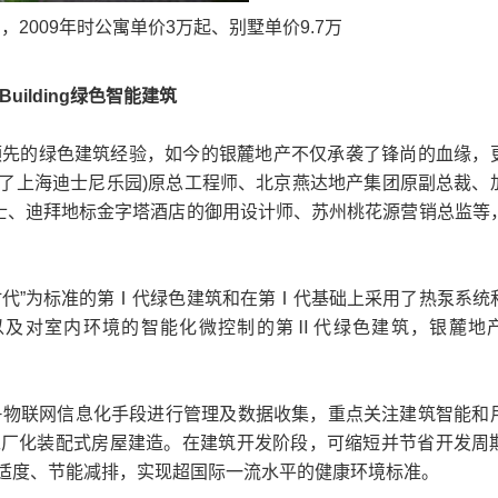
009年时公寓单价3万起、别墅单价9.7万
ilding绿色智能建筑
先的绿色建筑经验，如今的银麓地产不仅承袭了锋尚的血缘，
计了上海迪士尼乐园)原总工程师、北京燕达地产集团原副总裁、
人士、迪拜地标金字塔酒店的御用设计师、苏州桃花源营销总监等
代”为标准的第Ⅰ代绿色建筑和在第Ⅰ代基础上采用了热泵系统
以及对室内环境的智能化微控制的第Ⅱ代绿色建筑，银麓地
IM+物联网信息化手段进行管理及数据收集，重点关注建筑智能和
工厂化装配式房屋建造。在建筑开发阶段，可缩短并节省开发周
适度、节能减排，实现超国际一流水平的健康环境标准。