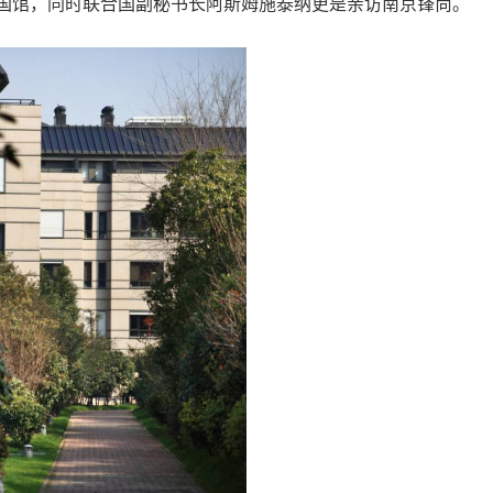
国馆，同时联合国副秘书长阿斯姆施泰纳更是亲访南京锋尚。