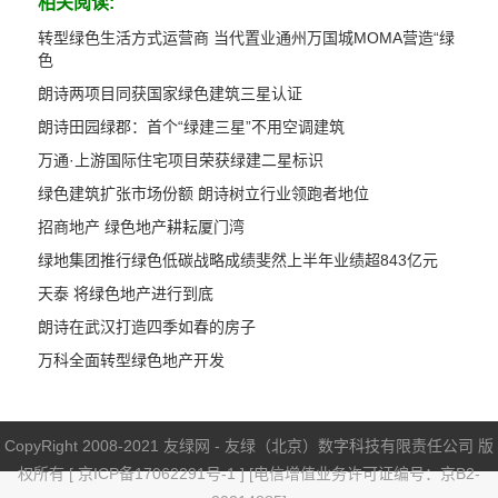
相关阅读:
转型绿色生活方式运营商 当代置业通州万国城MOMA营造“绿
色
朗诗两项目同获国家绿色建筑三星认证
朗诗田园绿郡：首个“绿建三星”不用空调建筑
万通·上游国际住宅项目荣获绿建二星标识
绿色建筑扩张市场份额 朗诗树立行业领跑者地位
招商地产 绿色地产耕耘厦门湾
绿地集团推行绿色低碳战略成绩斐然上半年业绩超843亿元
天泰 将绿色地产进行到底
朗诗在武汉打造四季如春的房子
万科全面转型绿色地产开发
CopyRight 2008-2021 友绿网 - 友绿（北京）数字科技有限责任公司 版
权所有 [
京ICP备17062291号-1
] [电信增值业务许可证编号：京B2-