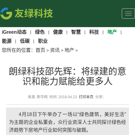
iGreen动态
|
绿色
|
健康
|
智慧
|
科技
|
地产
|
能源
|
低碳
|
职业
您所在的位置：
首页
资讯
地产
>
>
>
朗绿科技邵先辉：将绿建的意
识和能力赋能给更多人
来源: 新华网 时间: 2018.04.23
打印本页
分享：
4月18日下午举办了一场以“绿色建筑，美好生活”
为主题的企业私董会，众行业资深人士共同探讨绿色经
济趋势下房地产行业如何突围与破题。