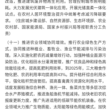
改造，推进建筑废弃物再生利用。合理控制城市照明能
耗。大力发展光伏建筑一体化应用，开展光储直柔一体化
试点。在农村人居环境整治提升中统筹考虑减污降碳要
求。（住房城乡建设部、自然资源部、生态环境部、农业
农村部、国家能源局、国家乡村振兴局等按职责分工负
责）
（十一）推进农业领域协同增效。推行农业绿色生产方
式，协同推进种植业、畜牧业、渔业节能减排与污染治
理。深入实施化肥农药减量增效行动，加强种植业面源污
染防治，优化稻田水分灌溉管理，推广优良品种和绿色高
效栽培技术，提高氮肥利用效率，到2025年，三大粮食作
物化肥、农药利用率均提高到43%。提升秸秆综合利用水
平，强化秸秆焚烧管控。提高畜禽粪污资源化利用水平，
适度发展稻渔综合种养、渔光一体、鱼菜共生等多层次综
合水产养殖模式，推进渔船渔机节能减排。加快老旧农机
报废更新力度，推广先进适用的低碳节能农机装备。在农
业领域大力推广生物质能、太阳能等绿色用能模式，加快