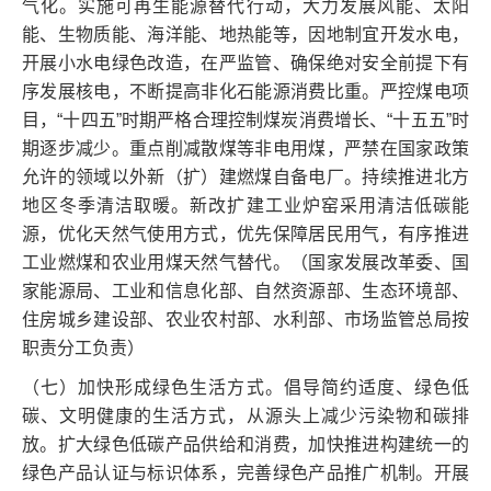
气化。实施可再生能源替代行动，大力发展风能、太阳
能、生物质能、海洋能、地热能等，因地制宜开发水电，
开展小水电绿色改造，在严监管、确保绝对安全前提下有
序发展核电，不断提高非化石能源消费比重。严控煤电项
目，“十四五”时期严格合理控制煤炭消费增长、“十五五”时
期逐步减少。重点削减散煤等非电用煤，严禁在国家政策
允许的领域以外新（扩）建燃煤自备电厂。持续推进北方
地区冬季清洁取暖。新改扩建工业炉窑采用清洁低碳能
源，优化天然气使用方式，优先保障居民用气，有序推进
工业燃煤和农业用煤天然气替代。（国家发展改革委、国
家能源局、工业和信息化部、自然资源部、生态环境部、
住房城乡建设部、农业农村部、水利部、市场监管总局按
职责分工负责）
（七）加快形成绿色生活方式。倡导简约适度、绿色低
碳、文明健康的生活方式，从源头上减少污染物和碳排
放。扩大绿色低碳产品供给和消费，加快推进构建统一的
绿色产品认证与标识体系，完善绿色产品推广机制。开展