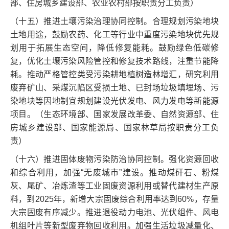
部、住房城乡建设部、农业农村部按职责分工负责）
（十五）推进土壤污染治理协同控制。合理规划污染地块
土地用途，鼓励农药、化工等行业中重度污染地块优先规
划用于拓展生态空间，降低修复能耗。鼓励绿色低碳修
复，优化土壤污染风险管控和修复技术路线，注重节能降
耗。推动严格管控类受污染耕地植树造林增汇，研究利用
废弃矿山、采煤沉陷区受损土地、已封场垃圾填埋场、污
染地块等因地制宜规划建设光伏发电、风力发电等新能源
项目。（生态环境部、国家发展改革委、自然资源部、住
房城乡建设部、国家能源局、国家林草局按职责分工负
责）
（十六）推进固体废物污染防治协同控制。强化资源回收
和综合利用，加强“无废城市”建设。推动煤矸石、粉煤
灰、尾矿、冶炼渣等工业固废资源利用或替代建材生产原
料，到2025年，新增大宗固废综合利用率达到60%，存量
大宗固废有序减少。推进退役动力电池、光伏组件、风电
机组叶片等新型废弃物回收利用。加强生活垃圾减量化、