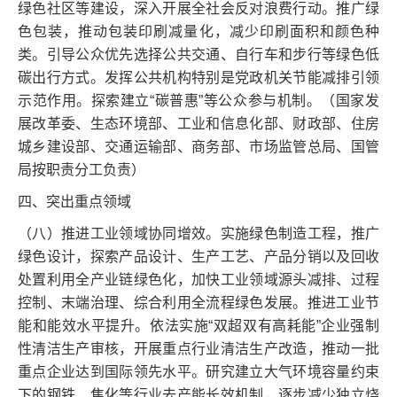
绿色社区等建设，深入开展全社会反对浪费行动。推广绿
色包装，推动包装印刷减量化，减少印刷面积和颜色种
类。引导公众优先选择公共交通、自行车和步行等绿色低
碳出行方式。发挥公共机构特别是党政机关节能减排引领
示范作用。探索建立“碳普惠”等公众参与机制。（国家发
展改革委、生态环境部、工业和信息化部、财政部、住房
城乡建设部、交通运输部、商务部、市场监管总局、国管
局按职责分工负责）
四、突出重点领域
（八）推进工业领域协同增效。实施绿色制造工程，推广
绿色设计，探索产品设计、生产工艺、产品分销以及回收
处置利用全产业链绿色化，加快工业领域源头减排、过程
控制、末端治理、综合利用全流程绿色发展。推进工业节
能和能效水平提升。依法实施“双超双有高耗能”企业强制
性清洁生产审核，开展重点行业清洁生产改造，推动一批
重点企业达到国际领先水平。研究建立大气环境容量约束
下的钢铁、焦化等行业去产能长效机制，逐步减少独立烧