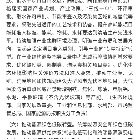
放、低水平项目盲目发展，高耗能、高排放项目审批要严
格落实国家产业规划、产业政策、“三线一单”、环评审
批、取水许可审批、节能审查以及污染物区域削减替代等
要求，采取先进适用的工艺技术和装备，提升高耗能项目
能耗准入标准，能耗、物耗、水耗要达到清洁生产先进水
平。持续加强产业集群环境治理，明确产业布局和发展方
向，高起点设定项目准入类别，引导产业向“专精特新”转
型。在产业结构调整指导目录中考虑减污降碳协同增效要
求，优化鼓励类、限制类、淘汰类相关项目类别。优化生
态环境影响相关评价方法和准入要求，推动在沙漠、戈
壁、荒漠地区加快规划建设大型风电光伏基地项目。大气
污染防治重点区域严禁新增钢铁、焦化、炼油、电解铝、
水泥、平板玻璃（不含光伏玻璃）等产能。（生态环境
部、国家发展改革委、工业和信息化部、水利部、市场监
管总局、国家能源局按职责分工负责）
（六）推动能源绿色低碳转型。统筹能源安全和绿色低碳
发展，推动能源供给体系清洁化低碳化和终端能源消费电