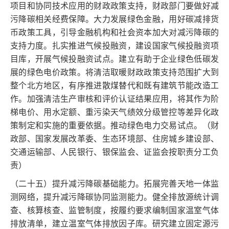
项目和协同技术应用的财政政策支持，财政部门要做好减
污降碳相关经费保障。大力发展绿色金融，用好碳减排货
币政策工具，引导金融机构和社会资本加大对减污降碳的
支持力度。扎实推进气候投融资，建设国家气候投融资项
目库，开展气候投融资试点。建立有助于企业绿色低碳发
展的绿色电价政策。将清洁取暖财政政策支持范围扩大到
整个北方地区，有序推进散煤替代和既有建筑节能改造工
作。加强清洁生产审核和评价认证结果应用，将其作为阶
梯电价、用水定额、重污染天气绩效分级管控等差异化政
策制定和实施的重要依据。推动绿色电力交易试点。（财
政部、国家发展改革委、生态环境部、住房城乡建设部、
交通运输部、人民银行、银保监会、证监会按职责分工负
责）
（二十五）提升减污降碳基础能力。拓展完善天地一体监
测网络，提升减污降碳协同监测能力。健全排放源统计调
查、核算核查、监管制度，按履约要求编制国家温室气体
排放清单，建立温室气体排放因子库。研究建立固定源污