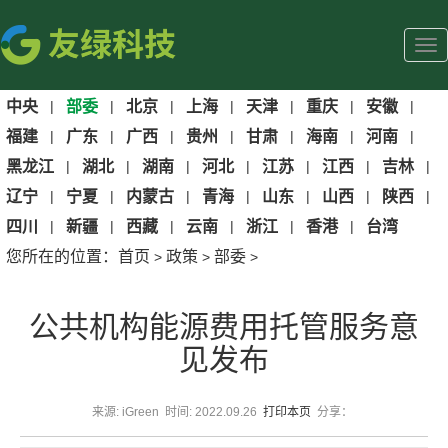
中央
|
部委
|
北京
|
上海
|
天津
|
重庆
|
安徽
|
福建
|
广东
|
广西
|
贵州
|
甘肃
|
海南
|
河南
|
黑龙江
|
湖北
|
湖南
|
河北
|
江苏
|
江西
|
吉林
|
辽宁
|
宁夏
|
内蒙古
|
青海
|
山东
|
山西
|
陕西
|
四川
|
新疆
|
西藏
|
云南
|
浙江
|
香港
|
台湾
您所在的位置：
首页
政策
部委
>
>
>
公共机构能源费用托管服务意
见发布
来源: iGreen 时间: 2022.09.26
打印本页
分享：