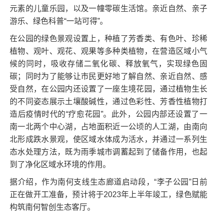
元素的儿童乐园，以及一幢零碳生活馆。亲近自然、亲子
游乐、绿色科普“一站可得”。
在公园的绿色景观设置上，种植了芳香类、有色叶、珍稀
植物、观叶、观花、观果等多种类植物，在营造区域小气
候的同时，吸收存储二氧化碳、释放氧气，实现绿色固
碳；同时为了能够让市民更好地了解自然、亲近自然、感
受自然，在公园内还设置了一座生境花园，通过植物生长
的不同姿态展示土壤酸碱性，通过色彩性、芳香性植物打
造后疫情时代的“疗愈花园”。此外，公园内部还设置了一
南一北两个中心湖，占地面积近一公顷的人工湖，由南向
北形成跌水景观，使区域水体成为活水，并通过一系列生
态水处理方法，既为雨季城市调蓄起到了储备作用，也起
到了净化区域水环境的作用。
据介绍，作为南何支线生态廊道启动段，“李子公园”日前
正在做开工准备，预计将于2023年上半年竣工，绿色赋能
构筑南何智创生态客厅。