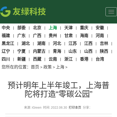
中央
|
部委
|
北京
|
上海
|
天津
|
重庆
|
安徽
|
福建
|
广东
|
广西
|
贵州
|
甘肃
|
海南
|
河南
|
黑龙江
|
湖北
|
湖南
|
河北
|
江苏
|
江西
|
吉林
|
辽宁
|
宁夏
|
内蒙古
|
青海
|
山东
|
山西
|
陕西
|
四川
|
新疆
|
西藏
|
云南
|
浙江
|
香港
|
台湾
您所在的位置：
首页
政策
上海
>
>
>
预计明年上半年竣工，上海普
陀将打造“零碳公园”
来源: iGreen 时间: 2022.06.30
打印本页
分享：