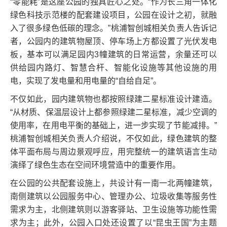
“零能耗”是这座公园的独具匠心之处。“作为长三角一体化
绿色科技示范楼的配套建设项目，公园在设计之初，就融
入了很多绿色低碳的理念。”桃浦智创城相关负责人告诉记
者，公园内的建筑物屋顶、停车场上方都设置了光伏发电
板，基本可以满足园内3幢建筑的日常运营，余量还可以
供给园内路灯、智慧合杆、智能化设施等其他设施的用
电，实现了发电量和用电量的“自给自足”。
不仅如此，园内建筑物也都按照绿建二星标准设计建造。
“从材质、保温层设计上都参照绿建二星标准，减少空调的
使用率，在用电平衡的基础上，进一步实现了节能减排。”
桃浦智创城相关负责人介绍说，不仅如此，绿色建筑的整
体平面布局与周边景观呼应，用完整统一的建筑语言生动
演绎了绿色生态在空间环境营造中的重要作用。
在公园的公共配套设施上，共设计有一南一北两幢建筑，
南侧建筑以公园服务中心、管理办公、垃圾收集等服务性
需求为主，北侧建筑则以游客驿站、卫生设施等功能性需
求为主；此外，公园入口处还设置了以“昆虫王国”为主题