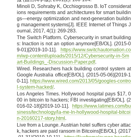
Minoli D, Sohraby K, Occhiogrosso B. IoT considerat
[11]
ions requirements and architectures for smart buildin
gs—energy optimization and next-generation buildin
g management systems[J]. IEEE Internet of Things J
ournal, 2017, 4(1): 269-283.
The Switch Platform. Cybersecurity in smart building
[12]
s: Inaction is not an option anymore[EB/OL]. (2015-0
9-01)[2019-10-11].
https://www.switchautomation.co
m/wp-content/uploads/2015/12/Cybersecurity-in-Sm
art-Buildings_-Discussion-Paper.pdf
.
Wired. Researchers hack building control system at
[13]
Google Australia office[EB/OL]. (2015-05-06)[2019-1
0-11].
https://www.wired.com/2013/05/googles-contro
l-system-hacked/
.
Los Angeles Times. Hollywood hospital pays $17, 0
[14]
00 in bitcoin to hackers; FBI investigating[EB/OL]. (2
016-02-18)[2019-10-11].
https://www.latimes.com/bu
siness/technology/la-me-ln-hollywood-hospital-bitcoi
n-20160217-story.html
.
Live from a Lounge. Austrian hotel suffers cyber attac
[15]
k, hackers are paid ransom in Bitcoins[EB/OL]. (2017