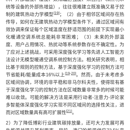
统等设备的外部热增益），往往很难建立既准确又易于控
[
19
]
制的建筑热动力学模型
；（2）由于相邻区域间存在热
传导，如何在无建筑热动力学模型条件下，通过区域间有
效协调来保证每个区域温度在舒适范围的前提下实现最小
化暖通空调系统总能耗非常困难；（3）未来的外部温
度、用户占用情况、热扰动等系统参数存在不确定性。为
了应对上述挑战，可采用深度强化学习等先进人工智能方
法设计无模型暖通空调系统控制方法。相关研究表明，相
比基于规则的控制方法，基于深度强化学习的控制方法可
[
19
-
20
]
节省能耗/能量成本16%以上
。然而，由于未考虑多
区域间协调，环境的非平稳和非马尔科夫性，使得现有基
于深度强化学习的控制方法在区域数量非常多的时候可能
难以收敛。可能的解决方法是采用行动者-注意力-评论家
多智能体深度强化学习实现不同区域间的选择性关注，进
[
21
]
而对区域数量具有高可扩展性
。
2）为了降低博彩行业建筑碳排放量，还可大力发展可再