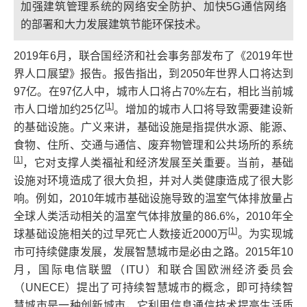
加强建筑管理系统的网络安全防护、加快5G通信网络
的部署和大力发展建筑节能环保技术。
2019年6月，联合国经济和社会事务部发布了《2019年世
界人口展望》报告。报告指出，到2050年世界人口将达到
97亿。在97亿人中，城市人口将占70%左右，相比当前城
[
1
]
市人口增加约25亿
。增加的城市人口将导致需要建设新
的基础设施。广义来讲，基础设施是指提供水源、能源、
食物、住所、交通与通信、废弃物管理和公共场所的系统
[
1
]
，它对支撑人类福祉和经济发展至关重要。当前，基础
设施对环境造成了很大负担，并对人类健康造成了很大影
响。例如，2010年城市基础设施导致的温室气体排放量占
全球人类活动相关的温室气体排放量的86.6%，2010年全
[
1
]
球基础设施相关的过早死亡人数接近2000万
。为实现城
市可持续健康发展，发展智慧城市是必由之路。2015年10
月，国际电信联盟（ITU）和联合国欧洲经济委员会
（UNECE）提出了可持续智慧城市的概念，即可持续智
慧城市是一种创新城市，它利用信息通信技术提高生活质