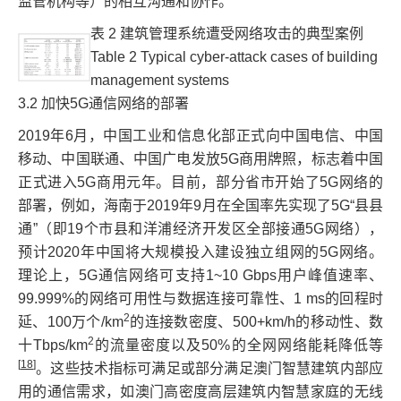
监管机构等）的相互沟通和协作。
表 2 建筑管理系统遭受网络攻击的典型案例
Table 2 Typical cyber-attack cases of building
management systems
3.2 加快5G通信网络的部署
2019年6月，中国工业和信息化部正式向中国电信、中国
移动、中国联通、中国广电发放5G商用牌照，标志着中国
正式进入5G商用元年。目前，部分省市开始了5G网络的
部署，例如，海南于2019年9月在全国率先实现了5G“县县
通”（即19个市县和洋浦经济开发区全部接通5G网络），
预计2020年中国将大规模投入建设独立组网的5G网络。
理论上，5G通信网络可支持1~10 Gbps用户峰值速率、
99.999%的网络可用性与数据连接可靠性、1 ms的回程时
2
延、100万个/km
的连接数密度、500+km/h的移动性、数
2
十Tbps/km
的流量密度以及50%的全网网络能耗降低等
[
18
]
。这些技术指标可满足或部分满足澳门智慧建筑内部应
用的通信需求，如澳门高密度高层建筑内智慧家庭的无线