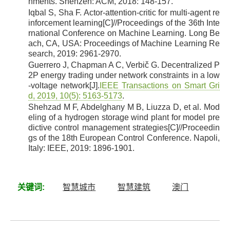
nments. Shenzen: ACM, 2018: 148-157.
Iqbal S, Sha F. Actor-attention-critic for multi-agent re
[21]
inforcement learning[C]//Proceedings of the 36th Inte
rnational Conference on Machine Learning. Long Be
ach, CA, USA: Proceedings of Machine Learning Re
search, 2019: 2961-2970.
Guerrero J, Chapman A C, Verbič G. Decentralized P
[22]
2P energy trading under network constraints in a low
-voltage network[J].
IEEE Transactions on Smart Gri
d, 2019, 10(5): 5163-5173
.
Shehzad M F, Abdelghany M B, Liuzza D, et al. Mod
[23]
eling of a hydrogen storage wind plant for model pre
dictive control management strategies[C]//Proceedin
gs of the 18th European Control Conference. Napoli,
Italy: IEEE, 2019: 1896-1901.
关键词:
智慧城市
智慧建筑
澳门