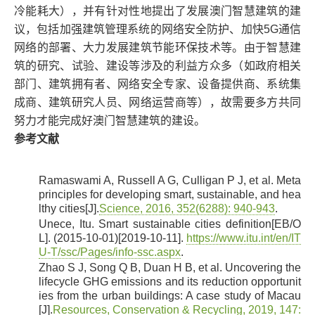
冷能耗大），并有针对性地提出了发展澳门智慧建筑的建
议，包括加强建筑管理系统的网络安全防护、加快5G通信
网络的部署、大力发展建筑节能环保技术等。由于智慧建
筑的研究、试验、建设等涉及的利益方众多（如政府相关
部门、建筑拥有者、网络安全专家、设备提供商、系统集
成商、建筑研究人员、网络运营商等），故需要多方共同
努力才能完成好澳门智慧建筑的建设。
参考文献
Ramaswami A, Russell A G, Culligan P J, et al. Meta
[1]
principles for developing smart, sustainable, and hea
lthy cities[J].
Science, 2016, 352(6288): 940-943
.
Unece, Itu. Smart sustainable cities definition[EB/O
[2]
L]. (2015-10-01)[2019-10-11].
https://www.itu.int/en/IT
U-T/ssc/Pages/info-ssc.aspx
.
Zhao S J, Song Q B, Duan H B, et al. Uncovering the
[3]
lifecycle GHG emissions and its reduction opportunit
ies from the urban buildings: A case study of Macau
[J].
Resources, Conservation & Recycling, 2019, 147: