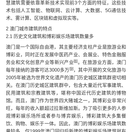
慧建筑需要依靠革新技术实现前3个方面的特征，这些技
术包括人工智能、物联网、云计算、大数据、5G通信技
术、雾计算、区块链和虚拟现实等。
2 澳门城市建筑的特点
2.1 历史文化建筑和博彩娱乐场建筑数量多
澳门是一个国际自由港，其主要经济支柱产业是旅游业和
博彩业，同时正在发展中医药产业、会展业、特色金融服
[
8
]
务业和文化创意产业等新兴产业
。在旅游业方面，澳门
[
9
]
每年接纳的游客可达3000多万
，其中开展的文化旅游与
2005年被选为世界文化遗产的澳门历史城区建筑群密切相
关。在澳门历史城区建筑群中，包含大量近代军事建筑、
民用建筑和宗教建筑等，堪称中国近代历史建筑的博物
馆。而且，澳门作为世界四大赌城之一，其博彩业非常兴
旺，每年的收入额超过拉斯维加斯。为了吸引更多的人参
观博彩娱乐场所或者参与博弈娱乐，博彩建筑大多集餐
饮、购物、娱乐于一体。因此，澳门的博彩娱乐场建筑数
量较多，仅1999年澳门回归后新建的博彩娱乐场建筑就有