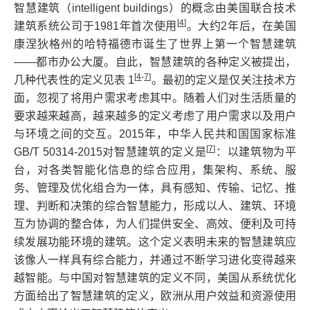
智慧建筑（intelligent buildings）的概念由美国联合技术
[
4
]
建筑系统公司于1981年首次使用
。大约2年后，在美国
康涅狄格州的哈特福德市诞生了世界上第一个智慧建筑
——都市办公大厦。自此，智慧建筑的各种定义被提出，
[
4
-
7
]
几种代表性的定义见表 1
。最初的定义是仅关注技术方
面，忽视了将用户需求考虑其中。随着人们对生活质量的
要求越来越高，越来越多的定义考虑了用户需求以及用户
与环境之间的交互。2015年，中华人民共和国国家标准
[
7
]
GB/T 50314-2015对智慧建筑的定义是
：以建筑物为平
台，对各类智能化信息的综合应用，集架构、系统、服
务、管理及优化组合为一体，具有感知、传输、记忆、推
理、判断和决策的综合智慧能力，形成以人、建筑、环境
互为协调的整合体，为人们提供安全、高效、便利及可持
续发展功能环境的建筑。这个定义表明未来的智慧建筑应
该像人一样具有综合能力，并通过不断学习进化变得越来
越智能。与中国对智慧建筑的定义不同，美国从系统优化
方面给出了智慧建筑的定义，欧洲从用户效益和资源使用