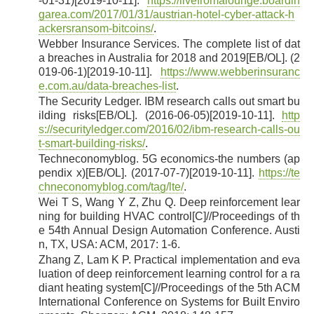
-01-31)[2019-10-11].
https://livefromalounge.boardin
garea.com/2017/01/31/austrian-hotel-cyber-attack-h
ackersransom-bitcoins/
.
Webber Insurance Services. The complete list of dat
[16]
a breaches in Australia for 2018 and 2019[EB/OL]. (2
019-06-1)[2019-10-11].
https://www.webberinsuranc
e.com.au/data-breaches-list
.
The Security Ledger. IBM research calls out smart bu
[17]
ilding risks[EB/OL]. (2016-06-05)[2019-10-11].
http
s://securityledger.com/2016/02/ibm-research-calls-ou
t-smart-building-risks/
.
Techneconomyblog. 5G economics-the numbers (ap
[18]
pendix x)[EB/OL]. (2017-07-7)[2019-10-11].
https://te
chneconomyblog.com/tag/lte/
.
Wei T S, Wang Y Z, Zhu Q. Deep reinforcement lear
[19]
ning for building HVAC control[C]//Proceedings of th
e 54th Annual Design Automation Conference. Austi
n, TX, USA: ACM, 2017: 1-6.
Zhang Z, Lam K P. Practical implementation and eva
[20]
luation of deep reinforcement learning control for a ra
diant heating system[C]//Proceedings of the 5th ACM
International Conference on Systems for Built Enviro