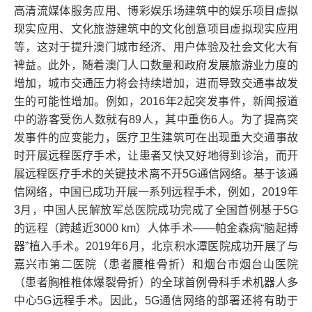
高清流媒体服务应用、博彩娱乐场建筑中的娱乐项目虚拟
现实应用、文化旅游建筑中的文化创意项目虚拟现实应用
等，这对于提升澳门城市经济、用户体验及社会文化大有
裨益。此外，随着澳门人口数量和政府发展旅游业力度的
增加，城市交通压力将会持续增加，进而导致交通事故发
生的可能性增加。例如，2016年2起突发事件，新闻报道
中的游客受伤人数就有89人，其中重伤6人。为了提高突
发事件的应变能力，医疗卫生建筑可在出现重大交通事故
时开展远程医疗手术，让患者又快又好地得到诊治，而开
展远程医疗手术的关键技术离不开5G通信网络。基于该通
信网络，中国已成功开展一系列远程手术，例如，2019年
3月，中国人民解放军总医院成功完成了全国首例基于5G
的远程（跨越近3000 km）人体手术——帕金森病“脑起搏
器”植入手术。2019年6月，北京积水潭医院成功开展了与
嘉兴市第二医院（患者腰椎骨折）和烟台市烟台山医院
（患者胸椎椎体爆裂骨折）的全球首例骨科手术机器人多
中心5G远程手术。因此，5G通信网络的部署还将有助于