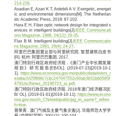
214-226
.
Asadian E, Azari K T, Ardebili A V. Exergetic, energet
[4]
ic and environmental dimensions[M]. The Netherlan
ds: Academic Press, 2018: 87-102.
Hara E H. Fiber optic network design for integrated s
[5]
ervices in intelligent buildings[J].
IEEE Communicati
ons Magazine, 1986, 24(12): 29-35
.
Flax B M. Intelligent building[J].
IEEE Communicatio
[6]
ns Magazine, 1991, 29(4): 24-27
.
阿里巴巴集团置业部与阿里研究院. 智慧建筑白皮书
[7]
[R]. 杭州: 阿里巴巴集团, 2017.
澳门特别行政区政府经济局 .《澳门产业中长期发展
[8]
规划》研究报告[EB/OL]. (2019-07-23)[2019-10-1
1].
https://www.economia.gov.mo/public/data/ei/ers_r
e/attach/25f896c7cbc247047552c60ab3b51bb0585f
4791/sc/News_20190723_sc.pdf
.
澳门特别行政区政府经济局. 2018年澳门经济概况[E
[9]
B/ OL]. (2019-01-01)[2019-10-11].
https://www.econo
mia.gov.mo/zh_CN/web/public/pg_ei_aame?_refres
h=true
.
曾荣青 . 澳门气候及主要气象灾害[J]. 华南师范大学学
[10]
报 (自然科学版), 2001(2): 100-104.