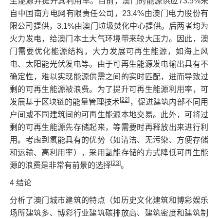
生能源并提升其利用率。目前，澳门的能源供应73.5%来
自中国南方电网有限责任公司，23.4%由澳门电力股份有
限公司提供，3.1%由澳门垃圾焚化中心提供。后两者均为
火力发电，给澳门本土大气环境带来较大压力。因此，澳
门需要优化能源结构，大力发展可再生能源，如海上风
电、太阳能光伏发电等。由于可再生能源发电输出具有不
确定性，难以实现能源供需之间的实时匹配，进而导致过
剩的可再生能源被浪费。为了提升可再生能源利用率，可
[
22
]
发展基于区块链的能量管理技术
，促进建筑内部不同用
户间或不同建筑间的可再生能源本地交易。此外，可将过
剩的可再生能源先存储起来，等需要时再释放出来进行利
用。考虑到氢能具有的优势（如清洁、无污染、方便存储
和运输、高利用率），采用氢能存储的方式降低可再生能
[
23
]
源的浪费是非常有前景的选择
。
4 结论
分析了澳门城市建筑的特点（如历史文化建筑和博彩娱乐
场所建筑多、博彩行业建筑碳排放高、建筑密度和建筑制