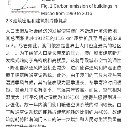
Fig. 1 Carbon emission of buildings in
Macao from 1999 to 2016
2.3 建筑密度和建筑制冷能耗高
人口集聚及社会经济的发展使得澳门不断进行填海造地，
2
其总面积也由1912年的11.6 km
逐步扩展至目前的32.9
2
km
。尽管如此，澳门依然是世界上人口密度最高的地区
之一。为了缓解人口增长带来的压力，澳门城市建筑新开
发模式趋向于高密度和高楼层，这将导致城市空气流通性
下降和自然通风降温机会减少，进而使得通风和降温更依
赖于建筑暖通空调系统。此外，由于澳门的气候为亚热带
湿润季风气候，其特征表现为夏季漫长、冬季寒冷时间很
短、甚至几乎没有冬季、气温常年较高。而且，空气相对
湿度大（年平均相对湿度为81%[10）]使得热感得到进一
步强化，故一年内澳门使用暖通空调系统的时间较长。由
于暖通空调系统的能耗占建筑能耗的比例约为40%，故建
筑能耗将随着澳门人口的进一步增加和人民对生活质量需
求的提升而继续攀升。