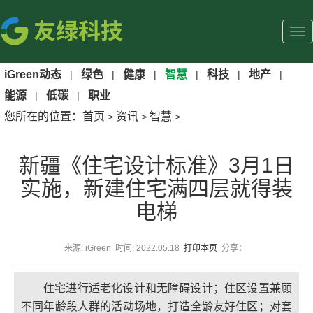
iGreen动态
|
绿色
|
健康
|
智慧
|
科技
|
地产
|
能源
|
低碳
|
职业
您所在的位置：
首页
资讯
智慧
>
>
>
新疆《住宅设计标准》3月1日
实施，新建住宅满四层就得装
电梯
来源: iGreen 时间: 2022.05.18
打印本页
分享：
住宅进行适老化设计和无障碍设计；住区设置兼顾
不同年龄段人群的活动场地，打造全龄友好住区；对套