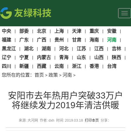
中央
|
部委
|
北京
|
上海
|
天津
|
重庆
|
安徽
|
福建
|
广东
|
广西
|
贵州
|
甘肃
|
海南
|
河南
|
黑龙江
|
湖北
|
湖南
|
河北
|
江苏
|
江西
|
吉林
|
辽宁
|
宁夏
|
内蒙古
|
青海
|
山东
|
山西
|
陕西
|
四川
|
新疆
|
西藏
|
云南
|
浙江
|
香港
|
台湾
您所在的位置：
首页
政策
河南
>
>
>
安阳市去年热用户突破33万户
将继续发力2019年清洁供暖
来源: 大河网 作者: dxh 时间: 2019.03.18
打印本页
分享：