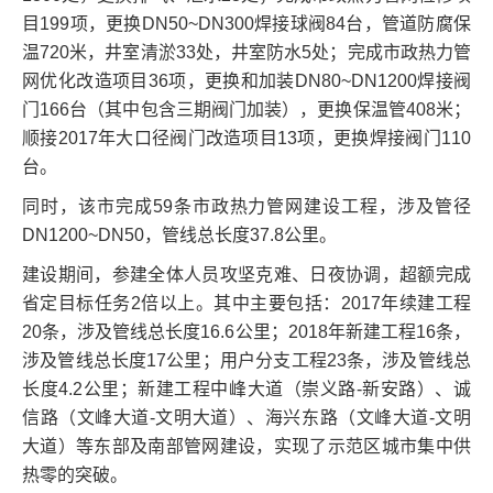
目199项，更换DN50~DN300焊接球阀84台，管道防腐保
温720米，井室清淤33处，井室防水5处；完成市政热力管
网优化改造项目36项，更换和加装DN80~DN1200焊接阀
门166台（其中包含三期阀门加装），更换保温管408米；
顺接2017年大口径阀门改造项目13项，更换焊接阀门110
台。
同时，该市完成59条市政热力管网建设工程，涉及管径
DN1200~DN50，管线总长度37.8公里。
建设期间，参建全体人员攻坚克难、日夜协调，超额完成
省定目标任务2倍以上。其中主要包括：2017年续建工程
20条，涉及管线总长度16.6公里；2018年新建工程16条，
涉及管线总长度17公里；用户分支工程23条，涉及管线总
长度4.2公里；新建工程中峰大道（崇义路-新安路）、诚
信路（文峰大道-文明大道）、海兴东路（文峰大道-文明
大道）等东部及南部管网建设，实现了示范区城市集中供
热零的突破。