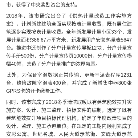
市，获得了中央奖励资金的支持。
2018年，该市研究出台了《供热计量改造工作实施方
案》，计划新建建筑全面实现按表计量收费，既有居住建
筑逐步实现按表计量收费。全年新发展计量小区33个，发
展计量面积386.67万平方米，新发展用户安装热量表5647
台。推进中还制作了分户计量宣传展板12块，分户计量宣
传手册500份，分户计量宣传页10000份，分户计量宣传横
幅40幅，营造了分户计量推广的浓厚氛围。
此外，为保证室温数据正常传输，更新室温表程序1231
台，维修故障室温表400台，并完成了新增集中器800张
GPRS卡的开卡缴费工作。
同时，该市完成了2018冬季清洁取暖既有建筑能效提升实
施方案、设计、施工监理、招标文件的编制，选定了既有
建筑能效提升项目招标代理机构，确定了年度改造项目的
设计、监理、施工承包单位。在规定的工期内顺利完成了
安彩公寓、世纪名城、人民大道示范街、文峰大道示范