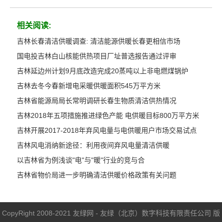
相关阅读:
吉林长春清洁供暖调查: 清洁能源供暖长春更相信市场
国电投吉林白山核能供热项目厂址普选报告通过评审
吉林延边州计划9月底改造完成20蒸吨以上非电燃煤锅炉
吉林去冬今春新增电采暖供暖面积545万平方米
吉林省能源局局长常明调研长春生物质清洁供热情况
吉林2018年五项措施推进绿色产能 电供暖目标800万平方米
吉林开展2017-2018年弃风电量与电供暖用户市场交易试点
吉林风电消纳新途径：利用夜间弃风电量清洁供暖
以吉林省为例浅谈"电"与"暖"行业的竞与合
吉林省物价局进一步明确清洁供暖价格政策有关问题
CopyRight 2008-2021 友绿网 - 友绿（北京）数字科技有限责任公司 版