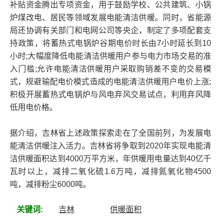
补贴资金腾出专项资金，用于鼓励学校、公共建筑、小锅
炉煤改电、居民等领域发展电能清洁供暖。同时，省能源
局还协调有关部门和电网公司等央企，制定了多项配套支
持政策，将蓄热式电锅炉谷期电价时长由7小时延长到10
小时;大幅度降低电能清洁供暖用户参与电力市场交易的准
入门槛;允许电能清洁供暖用户采取购销差不变的交易模
式，规避输配电价模式造成的电能清洁供暖用户电价上涨;
积极开展蓄热式电锅炉与风电弃风交易试点，利用弃风降
低用电价格。
据介绍，吉林省上述政策探索走在了全国前列，为发展电
能清洁供暖注入活力。吉林省将争取到2020年实现电能清
洁供暖面积达到4000万平方米，年供暖用电量达到40亿千
瓦时以上，减排二氧化硫1.6万吨，减排氮氧化物4500
吨，减排粉尘6000吨。
关键词:
吉林
供暖面积