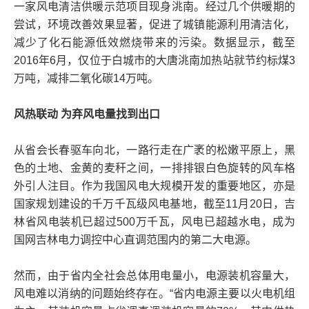
一家风电清洁供暖示范项目现身洮南。经过几个供暖期的
尝试，环境改善效果显著，促进了城镇能源利用清洁化，
减少了化石能源低效燃烧带来的污染。数据显示，截至
2016年6月，仅位于白城市的大唐洮南加热站就节约标煤3
万吨，减排二氧化碳14万吨。
风热联动 为弃风电量找到出口
从省会长春驱车向北，一路行走在广袤的松嫩平原上，黑
色的土地、金黄的麦秆之间，一排排银白色旋转的风车格
外引人注目。作为我国风电大规模开发的重要地区，亦是
国家规划建设的千万千瓦级风电基地，截至11月20日，吉
林省风电装机已超过500万千瓦，风电已超越水电，成为
国网吉林电力调控中心直调范围内的第二大电源。
然而，由于省内全社会总体用电量小，电源装机容量大，
风电难以消纳的问题始终存在。“省内电源主要以火电机组