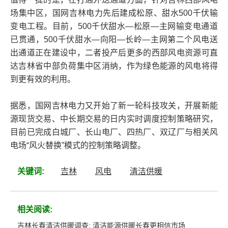
场集中区，国网吉林电力先后建成松原、甜水500千伏输
变电工程。目前，500千伏甜水—松原—主网输变电通道
已贯通，500千伏甜水—向阳—长岭—主网第二个风电送
出通道正在建设中，二者投产后更多的西部风电资源可直
达吉林省中部负荷集中区消纳，作为绿色能源的风电将得
到更有效的利用。
据悉，国网吉林电力又开始了新一轮科技攻关，开展新能
源现货交易、中长期交易的日内实时调度控制策略研究，
目前已完成白城厂、长山电厂、四热厂、双辽厂与相关风
电场“风火替换”模式的控制策略调整。
关键词:
吉林
风电
清洁供暖
相关阅读:
吉林长春清洁供暖调查: 清洁能源供暖长春更相信市场