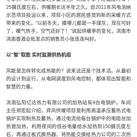
25摄氏度左右，供暖期长达半年之久。自2011年风电消纳
示范项目投运以来，项目小区的居民感觉到新的采暖方式
带来的变化。“以前冬天，摸哪儿都是一手煤灰，现在可好
了，暖气热乎，空气还好了！”说起供暖季的变化，洮南市
洮南香酒业批发点的销售员小张连连叫好。
以“智”取胜 实时监测供热机组
风能是怎样转化成热能的？说来这还是个技术活。从最初
的设计到运行，从电网调度到风电控制，都体现出智能和
智慧的力量。
洮南弘阳亿达热力有限公司的加热站有9台电锅炉。车间
主任郑宏起介绍，弃风供暖项目是利用高温承压蓄热式电
锅炉实现制热及蓄热，通过电流给每台锅炉中的电阻丝加
热管加热，利用夜间的低谷电量给水加热到150摄氏度左
右，再通过板式换热器，将热能交换给热力公司的二次热