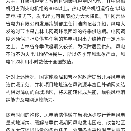
为主，其装机容量占省调直调装机容量的70%，其中供热
机组占到火电机组的80%以上。热电联产机组运行在‘以热
定电’模式下，发电出力可调节能力大大降低。”国网吉林
省电力有限公司发展策划部主任闫浩向记者介绍，风电大
发的时节也是吉林电网调峰最困难的冬季供热期。电网调
度必须保证担负供热任务的热电机组出力维持在一定水平
之上。吉林省冬季供暖期又较长，为保障居民供热，风电
不得不为火电“让路”保民生，所以冬季弃风现象严重，风
电平均利用小时数低于全国数值。
针对上述情况，国家能源局和吉林省政府提出开展风电清
洁供暖示范，并将项目地址选在风资源丰富且外输网架结
构相对薄弱的白城地区，将风能转化成热能，增强风电消
纳能力及电网调峰能力。
随着时间的推移，风电清洁供暖在当地逐步履行着弃风电
量就地消纳、缓解冬季供暖期间风电发电困难、改善地区
冬季大气环境质量的多重任务。洮南冬季平均温度为零下