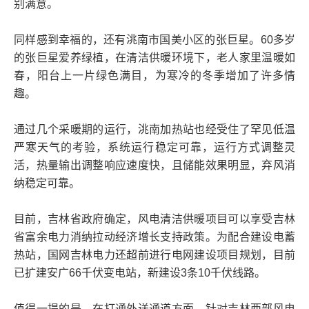
别满意。
同样感到幸福的，还有洮南市国美小区的张巨星。60多岁
的张巨星爱养绿植，在清洁供暖环境下，老人家里温暖如
春，阳台上一片绿色满目，为寒冷的冬季增加了许多情
趣。
通过几个采暖期的运行，洮南加热站也经受住了罕见低温
严寒天气的考验，系统运行稳定可靠，运行方式调整灵
活，热量输出调整响应速度快，且储能效果明显，弃风消
纳稳定可靠。
目前，吉林省政府确定，风电清洁供暖项目可以享受吉林
省富余电力消纳拉动经济增长支持政策。为配合建设电蓄
热站，国网吉林电力还超前进行电网建设项目规划，目前
已扩建安广66千伏变电站，新建设3条10千伏线路。
值得一提的是，在打通外送通道方面，针对吉林西部风电