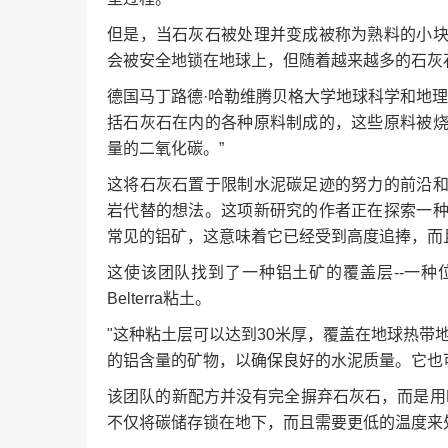
但是，当石灰石被处理并变成被称为熟料的小
会被安全地锁在地球上，但随着越来越多的石灰
德国马丁路德·哈勒维腾贝格大学地球科学和地理研究所
括石灰石在内的各种原料制成的，这些原料被
量的二氧化碳。”
这将石灰石置于限制水泥碳足迹的努力的前沿
岩代替的想法。这项新研究的作者正在探索一
常见的铝矿，这意味着它已经受到高度追捧，而
这使该团队找到了一种铝土矿的覆盖层--一种
Belterra粘土。
"这种粘土层可以达到30米厚，覆盖在地球热带地
的铝含量的矿物，以确保良好的水泥质量。它也
该团队的新配方并没有完全摒弃石灰石，而是用Be
不仅将碳储存锁在地下，而且需要更低的温度来处理