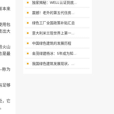
独家揭秘：WELL认证到底...
碳本来
震撼！老外的第五代住房...
绿色工厂全国政策补贴汇总
是使用包
放出大
意大利米兰现世界上第一...
中国绿色建筑的发展历程
用火山
也是最
金茂绿建杨冰：5年成为知...
我国绿色建筑发展现状、...
-称为
有足够
处，它
。