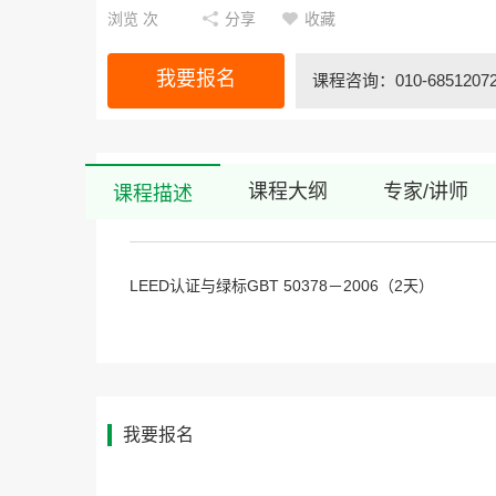
浏览
次
分享
收藏
我要报名
课程咨询：010-68512072 
课程大纲
专家/讲师
课程描述
LEED
GBT 50378
2006
2
认证与绿标
－
（
天）
我要报名