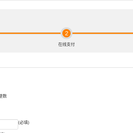
2
在线支付
整数
(必填)