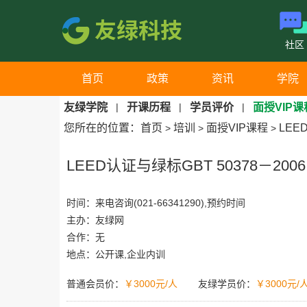
社区
首页
政策
资讯
学院
友绿学院
|
开课历程
|
学员评价
|
面授VIP课
您所在的位置：
首页
培训
面授VIP课程
LEE
>
>
>
LEED认证与绿标GBT 50378－200
时间：来电咨询(021-66341290),预约时间
主办：友绿网
合作：无
地点：公开课,企业内训
普通会员价：
￥3000元/人
友绿学员价：
￥3000元/