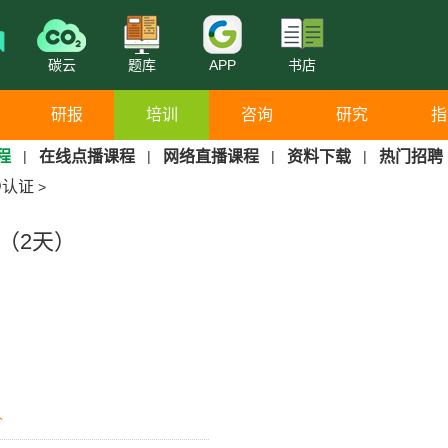
碳云
题库
APP
书店
研报
培训
咨询
研究
指
程
|
在线点播课程
|
网络直播课程
|
资料下载
|
热门招聘
D认证
>
6（2天）
人