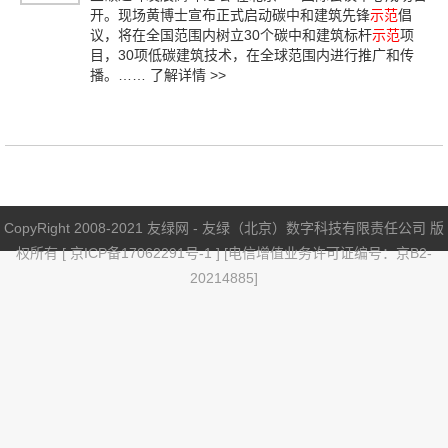
开。现场黄博士宣布正式启动碳中和建筑先锋
示范
倡
议，将在全国范围内树立30个碳中和建筑标杆
示范
项
目，30项低碳建筑技术，在全球范围内进行推广和传
播。……
了解详情 >>
CopyRight 2008-2021 友绿网 - 友绿（北京）数字科技有限责任公司 版
权所有 [
京ICP备17062291号-1
] [电信增值业务许可证编号：京B2-
20214885]