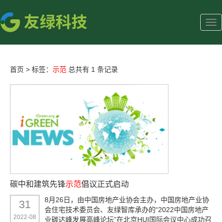
首页
>
标签：
示范
总共有 1 条记录
碳中和建筑先锋
示范
倡议正式启动
8月26日，由中国房地产业协会主办，中国房地产业协
31
会住宅技术委员会、友绿智库承办的“2022中国房地产
2022-08
业碳达峰发展高峰论坛”在北京HUI国际会议中心成功召