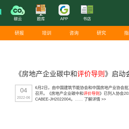
碳云
题库
APP
书店
研报
培训
咨询
研究
指
《房地产企业碳中和
评价导则
》启动
6月2日，由中国建筑节能协会和中国房地产业协会
04
召开。《房地产企业碳中和
评价导则
》已列入协会2
2022-06
CABEE-JH2022004。……
了解详情 >>