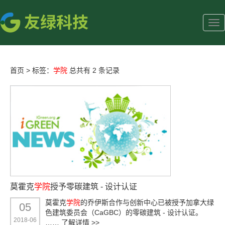
首页
>
标签：
学院
总共有 2 条记录
莫霍克
学院
授予零碳建筑 - 设计认证
莫霍克
学院
的乔伊斯合作与创新中心已被授予加拿大绿
05
色建筑委员会（CaGBC）的零碳建筑 - 设计认证。
2018-06
……
了解详情 >>