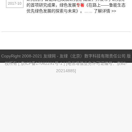
2017-10
的首项研究成果，绿色发展
专著
《在路上——鲁能生态
优先绿色发展的探索与未来》。……
了解详情 >>
CopyRight 2008-2021 友绿网 - 友绿（北京）数字科技有限责任公司 版
权所有 [
京ICP备17062291号-1
] [电信增值业务许可证编号：京B2-
20214885]