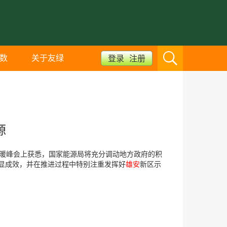
数
关于友绿
登录
注册
源
取暖峰会上获悉，国家能源局将充分调动地方政府的积
显成效，并在推进过程中特别注重发挥好
雄安
新区示