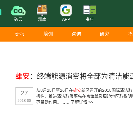
碳云
题库
APP
书店
研报
培训
咨询
研究
指
雄安
：终端能源消费将全部为清洁能
从8月25日至26日在
雄安
新区召开的2018国际清洁
27
极性，推进清洁取暖率先在京津冀及周边地区取得明
2018-08
范带动作用。……
了解详情 >>