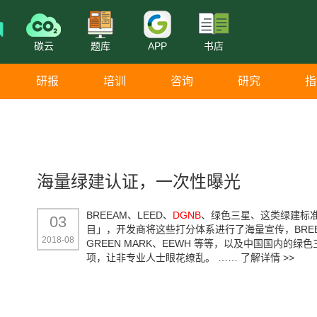
碳云
题库
APP
书店
研报
培训
咨询
研究
指
海量绿建认证，一次性曝光
BREEAM、LEED、
DGNB
、绿色三星、这类绿建标
03
目」，开发商将这些打分体系进行了海量宣传，BREE
2018-08
GREEN MARK、EEWH 等等，以及中国国内的绿色三
项，让非专业人士眼花缭乱。 ……
了解详情 >>