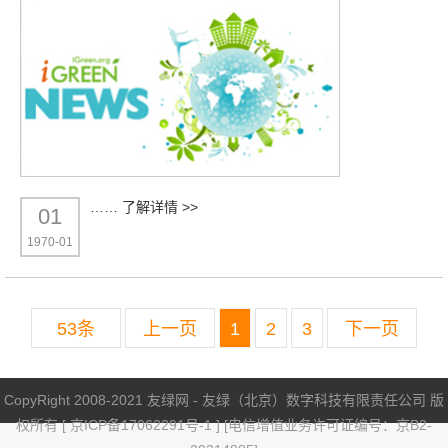
……
了解详情 >>
01
1970-01
53条
上一页
1
2
3
下一页
CopyRight 2008-2021 友绿网 - 友绿（北京）数字科技有限责任公司 版
权所有 [
京ICP备17062291号-1
] [电信增值业务许可证编号：京B2-