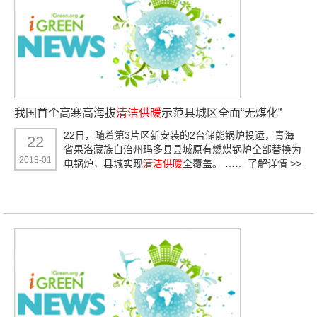
我国首个高寒高海拔
清洁供暖
示范县城区全面“无煤化”
22日，随着第3片区新安装的2台储能锅炉投运，青海
22
省果洛藏族自治州玛多县县城原有燃煤锅炉全部替换为
2018-01
电锅炉，县城实现
清洁供暖
全覆盖。 ……
了解详情 >>