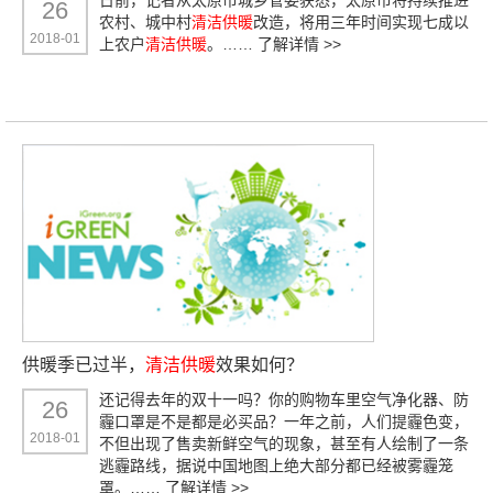
26
农村、城中村
清洁供暖
改造，将用三年时间实现七成以
2018-01
上农户
清洁供暖
。……
了解详情 >>
供暖季已过半，
清洁供暖
效果如何？
还记得去年的双十一吗？你的购物车里空气净化器、防
26
霾口罩是不是都是必买品？一年之前，人们提霾色变，
2018-01
不但出现了售卖新鲜空气的现象，甚至有人绘制了一条
逃霾路线，据说中国地图上绝大部分都已经被雾霾笼
罩。……
了解详情 >>