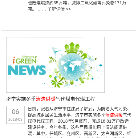
暖散煤燃烧约65万吨，减排二氧化碳等污染物171万
吨。 ……
了解详情 >>
济宁实施冬季
清洁供暖
气代煤电代煤工程
日前，记者从济宁市住建局了解到，为防治大气污染、
06
提高城乡居民生活水平，济宁市实施冬季
清洁供暖
气代
2018-03
煤电代煤工程。2018年9月底前，完成18 81万户改造
建设任务，今年冬季，这些居民将能用上清洁能源供
暖，其中，任城区、兖州区、高新区、太白湖新区、经