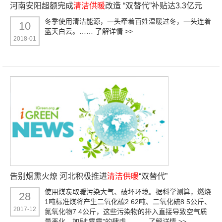
河南安阳超额完成
清洁供暖
改造 “双替代”补贴达3.3亿元
冬季使用清洁能源，一头牵着百姓温暖过冬，一头连着
10
蓝天白云。……
了解详情 >>
2018-01
告别烟熏火燎 河北积极推进
清洁供暖
“双替代”
使用煤炭取暖污染大气、破坏环境。据科学测算，燃烧
28
1吨标准煤将产生二氧化碳2 62吨、二氧化硫8 5公斤、
2017-12
氮氧化物7 4公斤，这些污染物的排入直接导致空气质
量恶化，加剧“雾霾”的肆虐。……
了解详情 >>