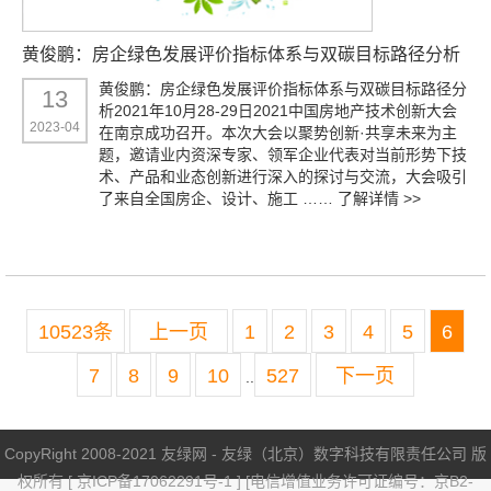
黄俊鹏：房企绿色发展评价指标体系与双碳目标路径分析
黄俊鹏：房企绿色发展评价指标体系与双碳目标路径分
13
析2021年10月28-29日2021中国房地产技术创新大会
2023-04
在南京成功召开。本次大会以聚势创新·共享未来为主
题，邀请业内资深专家、领军企业代表对当前形势下技
术、产品和业态创新进行深入的探讨与交流，大会吸引
了来自全国房企、设计、施工 ……
了解详情 >>
10523条
上一页
1
2
3
4
5
6
7
8
9
10
527
下一页
..
CopyRight 2008-2021 友绿网 - 友绿（北京）数字科技有限责任公司 版
权所有 [
京ICP备17062291号-1
] [电信增值业务许可证编号：京B2-