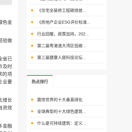
《住宅全装修工程碳排放...
绿色金
《房地产企业ESG评价标准...
行业回暖，政策加持，202...
经验做
第二届粤港澳大湾区低碳...
第三届健康人居科技论坛...
全省已
市及时
求的项
企业要
热点排行
震惊世界的十大垂直绿化
比增长
融资效
全球典型的十大绿色建筑...
什么是可持续建筑：定义...
多金融