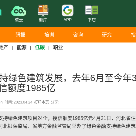
碳云
题库
APP
书店
研报
培训
咨询
研究
指
地产
|
能源
|
低碳
|
职业
持绿色建筑发展，去年6月至今年
信额度1985亿
en 时间: 2023.04.24
打印本页
分享：
持绿色建筑项目24个，授信额度1985亿元4月21日，河北省
河北银保监局、省地方金融监管局举办了绿色金融支持绿色建筑