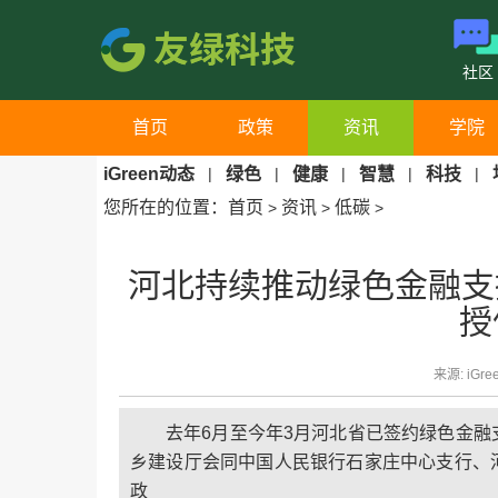
社区
首页
政策
资讯
学院
iGreen动态
|
绿色
|
健康
|
智慧
|
科技
|
您所在的位置：
首页
资讯
低碳
>
>
>
河北持续推动绿色金融支
授
来源: iGre
去年6月至今年3月河北省已签约绿色金融支
乡建设厅会同中国人民银行石家庄中心支行、
政