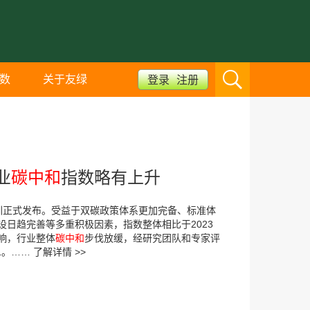
数
关于友绿
登录
注册
业
碳中和
指数略有上升
圳正式发布。受益于双碳政策体系更加完备、标准体
日趋完善等多重积极因素，指数整体相比于2023
响，行业整体
碳中和
步伐放缓，经研究团队和专家评
1。……
了解详情 >>