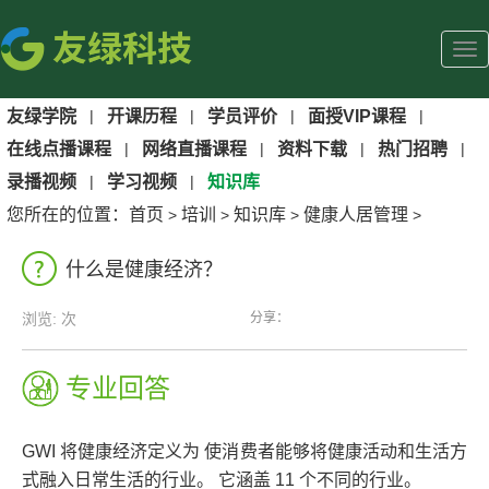
友绿学院
|
开课历程
|
学员评价
|
面授VIP课程
|
在线点播课程
|
网络直播课程
|
资料下载
|
热门招聘
|
录播视频
|
学习视频
|
知识库
您所在的位置：
首页
培训
知识库
健康人居管理
>
>
>
>
什么是健康经济？
分享：
浏览:
次
专业回答
GWI 将健康经济定义为 使消费者能够将健康活动和生活方
式融入日常生活的行业。 它涵盖 11 个不同的行业。