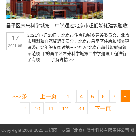
昌平区未来科学城第二中学通过北京市超低能耗建筑验收
2021年7月28日，北京市住房和城乡建设委员会、北京
17
市规划和自然资源委员会、北京市昌平区住房和城乡建
2021-08
设委员会组织专家对第三批列入“北京市超低能耗建筑
示范项目”的昌平区未来科学城第二中学建设工程进行
了专项 ……
了解详情 >>
382条
上一页
1
4
5
6
7
8
..
9
10
11
12
39
下一页
..
CopyRight 2008-2021 友绿网 - 友绿（北京）数字科技有限责任公司 版