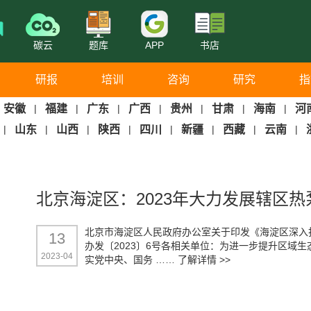
碳云
题库
APP
书店
研报
培训
咨询
研究
指
安徽
|
福建
|
广东
|
广西
|
贵州
|
甘肃
|
海南
|
河
|
山东
|
山西
|
陕西
|
四川
|
新疆
|
西藏
|
云南
|
北京海淀区：2023年大力发展辖区
北京市海淀区人民政府办公室关于印发《海淀区深入打
13
办发〔2023〕6号各相关单位：为进一步提升区域
2023-04
实党中央、国务 ……
了解详情 >>