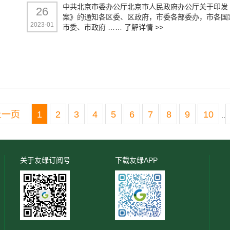
中共北京市委办公厅北京市人民政府办公厅关于印发
26
案》的通知各区委、区政府，市委各部委办，市各国
2023-01
市委、市政府 ……
了解详情 >>
上一页
1
2
3
4
5
6
7
8
9
10
..
关于友绿订阅号
下载友绿APP