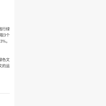
践行绿
取3个
3%。
绿色文
文的运