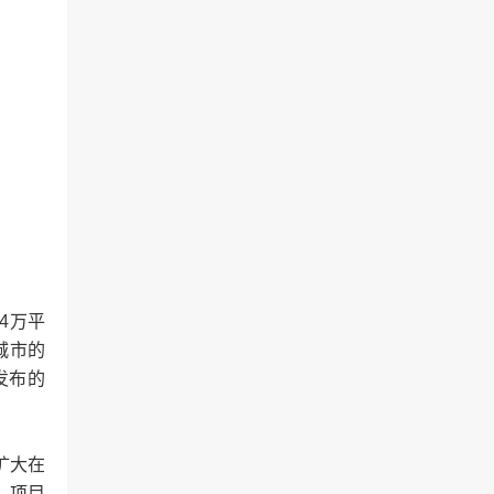
4万平
城市的
发布的
扩大在
。项目