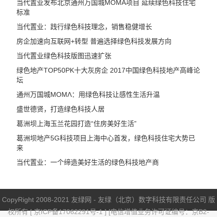
当代置业发布北京通州万国城MOMA项目 延续绿色科技住宅
标准
当代置业：践行绿色科技理念，销售稳健增长
房企加速向互联网+转型 普遍选择绿色科技发展方向
当代置业绿色科技版图迅速扩张
绿色地产TOP50PK十大灰房企 2017中国绿色科技地产高峰论
坛
通州万国城MOMΛ：用绿色科技让感性生活升温
盛世德贤，打造绿色科技人居
葛洲坝上海玉兰花园打造“住房美好生活”
葛洲坝地产5G科技项目上海中心首发，绿色科技住宅大势已
来
当代置业：一个缔造美好生活的绿色科技地产商
CopyRight 2008-2021 友绿网 - 友绿（北京）数字科技有限责任公司 版
权所有 [
京ICP备17062291号-1
] [电信增值业务许可证编号：京B2-