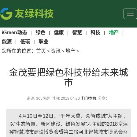
iGreen动态
|
绿色
|
健康
|
智慧
|
科技
|
地产
|
能源
|
低碳
|
职业
您所在的位置：
首页
资讯
地产
>
>
>
金茂要把绿色科技带给未来城
市
来源: 365淘房 时间: 2018.04.20
打印本页
分享：
4月10日至12日，“千年大冀、众智成城”为主题，
以“生态智慧、新区建设、绿色发展”为主线的2018京津
冀智慧城市建设博览会暨第二届河北智慧城市博览会召