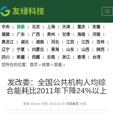
中央
|
部委
|
北京
|
上海
|
天津
|
重庆
|
安徽
|
福建
|
广东
|
广西
|
贵州
|
甘肃
|
海南
|
河南
|
黑龙江
|
湖北
|
湖南
|
河北
|
江苏
|
江西
|
吉林
|
辽宁
|
宁夏
|
内蒙古
|
青海
|
山东
|
山西
|
陕西
|
四川
|
新疆
|
西藏
|
云南
|
浙江
|
香港
|
台湾
您所在的位置：
首页
政策
部委
>
>
>
发改委：全国公共机构人均综
合能耗比2011年下降24%以上
来源: iGreen 时间: 2023.03.28
打印本页
分享：