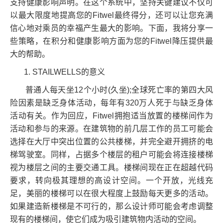
支持健康影响声明。在这个系统中，坚持关键建议不仅可
以最大限度地提高您的Fitwel最终得分，还可以让您充满
信心地对乘员的幸福产生最大的影响。下面，我将分享一
些策略，在积分和健康影响方面为您的Fitwel降压提供最
大的帮助。
1. STAILWELLS的意义
普通人每天坐12个小时(久坐);全球死亡率的第四大风
险因素是缺乏身体活动，每年有320万人死于与缺乏身体
活动有关。作为回应，Fitwel拥抱适当放置的楼梯间作为
活动和参与的来源。在建筑物的前几层工作的员工可能会
选择在大厅中突出位置的公共楼梯，并完全避开拥挤的电
梯驾驶室。同样，占据多个楼层的租户可能会将连接楼梯
视为楼层之间的主要交通工具。楼梯间现在正在超越代码
要求，转向极其理想的高设计空间。一个开放，光线充
足，美丽的楼梯可以在很大程度上鼓励每天更多的活动。
如果建造新楼梯是不可行的，那么设计师可能会考虑调整
现有的楼梯间，使它们成为吸引建筑物内活动的空间。