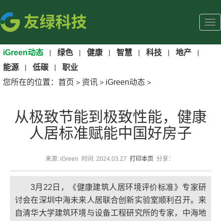
iGreen动态
|
绿色
|
健康
|
智慧
|
科技
|
地产
|
能源
|
低碳
|
职业
您所在的位置：
首页
资讯
iGreen动态
>
>
>
从极致节能到极致性能，健康
人居标准赋能中国好房子
来源: iGreen 时间: 2024.03.27
打印本页
分享：
3月22日，《健康建筑人居环境评价标准》专家研
讨会在深圳中海未来人居联合创新实验室顺利召开。来
自清华大学建筑环境与设备工程研究所的专家，中海地