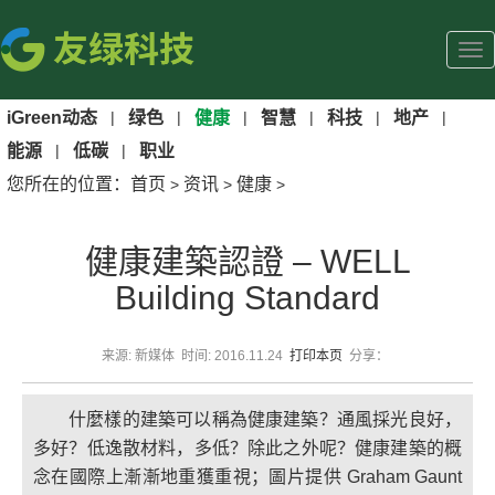
iGreen动态
|
绿色
|
健康
|
智慧
|
科技
|
地产
|
能源
|
低碳
|
职业
您所在的位置：
首页
资讯
健康
>
>
>
健康建築認證 – WELL
Building Standard
来源: 新媒体 时间: 2016.11.24
打印本页
分享：
什麼樣的建築可以稱為健康建築？通風採光良好，
多好？低逸散材料，多低？除此之外呢？健康建築的概
念在國際上漸漸地重獲重視；圖片提供 Graham Gaunt