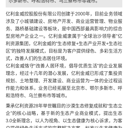
尔多斯市、呼和浩特市、乌兰察布市等城市。
亿利金威控股股份有限公司创建于2000年，目前业务领域
涉及了小城镇建设、房地产开发、商业运营管理、物业服
务、路桥基础建设等板块，是中国西部最具影响力的综合
型房地产企业之一。亿利金威隶属于“全球治沙领导者”亿
利资源集团，亿利金威的“生态修复+生态产业开发+生态社
区”的独特发展模式，目标是为客户提供绿色、多彩生活方
式，改善人们的生态居住环境。
亿利金威恪守“改善人居环境，倡导优质生活”的企业发展
理念，经过十几年的潜心发展，亿利金威已形成了集投资
规划、土地整理、开发建设、商业运营为一体的全过程运
作能力和体系，业务已经拓展至北京市、鄂尔多斯市、呼
和浩特市、乌兰察布市等城市。
秉承亿利资源28年举世瞩目的沙漠生态修复成就和“生态立
企”的核心战略，基于新的生态产业商业模式，提出生态
3.0全新理念，以人为视角、以生态健康为核心诉求，为客