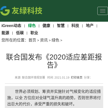
iGreen动态
|
绿色
|
健康
|
智慧
|
科技
|
地产
|
能源
|
低碳
|
职业
您所在的位置：
首页
资讯
绿色
>
>
>
联合国发布《2020适应差距报
告》
来源: 联合国环境规划署 时间: 2021.01.19
打印本页
分享：
世界必须规划、筹资并实施针对气候变化的适应措
施，以全 方位应对全球气温升高的趋势，否则世界将付
出巨大的代价，承受严重的损失和破坏。