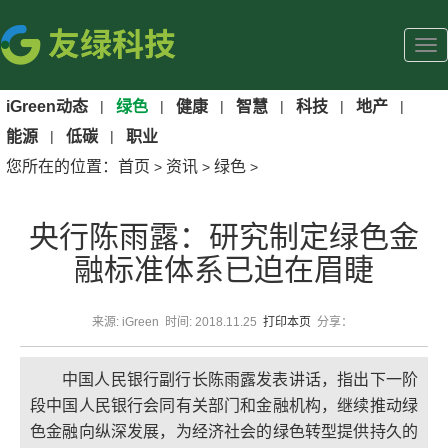
iGreen动态
|
绿色
|
健康
|
智慧
|
科技
|
地产
|
能源
|
低碳
|
职业
您所在的位置：
首页
资讯
绿色
>
>
>
央行陈雨露：研究制定绿色金
融标准体系已迫在眉睫
来源: iGreen 时间: 2018.11.25
打印本页
分享：
中国人民银行副行长陈雨露发表讲话，指出下一阶
段中国人民银行会同有关部门和金融机构，继续推动绿
色金融向纵深发展，为经济社会的绿色转型提供持久的