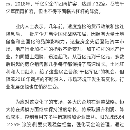
示，2018年，千亿房企军团再扩容，达到了32家。尽管千
亿军团再扩容，但也不得不面临去杠杆的阵痛。
业内人士表示，几年前，适度宽松的货币政策和接连
降息后，一批房企开启全国化战略布局，因握有大量土地
储备和全国化的品牌影响力，这些房企先后登陆资本市
场，地产行业加杠杆的指数不断攀升。加了杠杆的地产行
业，如同插上翅膀，迅速起飞。从百亿元到千亿元，多数
后崛起的房企销售额几乎每年都保持了高速增长。土地红
利和人口红利，给了这些房企晋级“千亿军团”的机会。但
随着2018年调控的不断深入，市场环境正发生着变化，行
业发展逻辑也在悄然生变。
为应对这变化了的市场，各大房企均在调整战略。恒
大将在规模方面继续保持适度增长，将采取提升利润、降
低成本、控制费用等多种措施增加企业效益。阳光城(5.64
-2.25%,诊股)则要实现稳健经营，强化现金流管理，通过