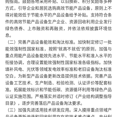
购指南。鼓励各地采用补贴、以旧换新、积分奖励等多种
方式，引导企业和居民选购高效节能产品设备，原则上不
得对能效低于节能水平的产品设备给予补贴。支持符合条
件的高效节能产品设备生产企业、资源回收利用企业发行
绿色债券、上市融资和再融资，并依法依规披露环境信
息。
（二）完善产品设备能效和淘汰标准。加快制定修订一批
能效强制性国家标准，按照“就高不就低”的原则，加强与
重点用能产品设备能效先进水平、节能水平和准入水平的
衔接协调，合理设置能效强制性国家标准各级指标。加快
填补风电、光伏等领域发电效率标准和老旧设备淘汰标准
空白，为新型产品设备更新改造提供技术依据。完善产品
设备工艺技术、生产制造、检验检测、认证评价等配套标
准。拓展能效标识和节能低碳、资源循环利用等绿色产品
认证实施范围。严格落实并适时修订《产业结构调整指导
目录》，逐步完善落后产品设备淘汰要求。
（三）加强先进适用技术研发应用。深入摸排重点领域产
品设备更新改造和回收利用存在的技术难点堵点。充分利