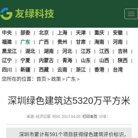
中央
|
部委
|
北京
|
上海
|
天津
|
重庆
|
安徽
|
福建
|
广东
|
广西
|
贵州
|
甘肃
|
海南
|
河南
|
黑龙江
|
湖北
|
湖南
|
河北
|
江苏
|
江西
|
吉林
|
辽宁
|
宁夏
|
内蒙古
|
青海
|
山东
|
山西
|
陕西
|
四川
|
新疆
|
西藏
|
云南
|
浙江
|
香港
|
台湾
您所在的位置：
首页
政策
广东
>
>
>
深圳绿色建筑达5320万平方米
来源: 经济日报 时间: 2017.04.05
打印本页
分享：
深圳市累计有591个项目获得绿色建筑评价标识，